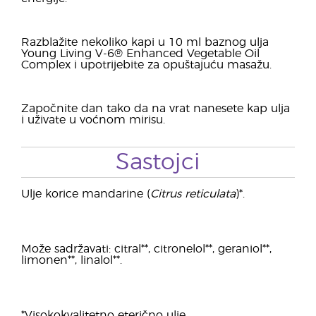
Razblažite nekoliko kapi u 10 ml baznog ulja
Young Living V-6® Enhanced Vegetable Oil
Complex i upotrijebite za opuštajuću masažu.
Započnite dan tako da na vrat nanesete kap ulja
i uživate u voćnom mirisu.
Sastojci
Ulje korice mandarine (
Citrus reticulata
)*.
Može sadržavati: citral**, citronelol**, geraniol**,
limonen**, linalol**.
*Visokokvalitetno eterično ulje.