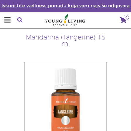
Iskoristite wellness ponudu koja vam najviše odgovara
0
Mandarina (Tangerine) 15
ml