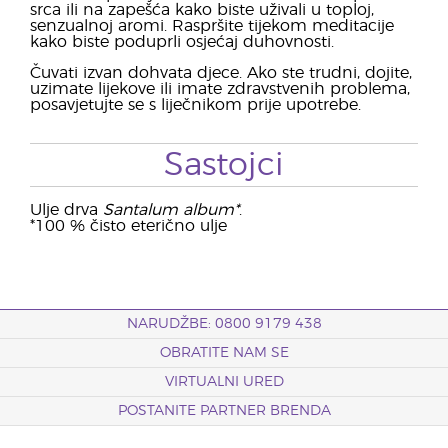
srca ili na zapešća kako biste uživali u toploj,
senzualnoj aromi. Raspršite tijekom meditacije
kako biste poduprli osjećaj duhovnosti.
Čuvati izvan dohvata djece. Ako ste trudni, dojite,
uzimate lijekove ili imate zdravstvenih problema,
posavjetujte se s liječnikom prije upotrebe.
Sastojci
Ulje drva
Santalum album*
.
*100 % čisto eterično ulje
NARUDŽBE: 0800 9179 438
OBRATITE NAM SE
VIRTUALNI URED
POSTANITE PARTNER BRENDA