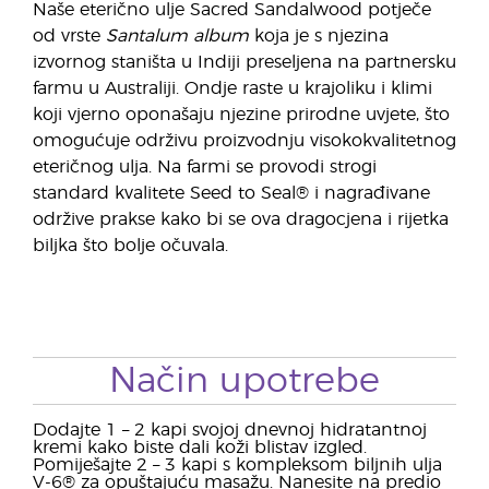
Naše eterično ulje Sacred Sandalwood potječe
od vrste
Santalum album
koja je s njezina
izvornog staništa u Indiji preseljena na partnersku
farmu u Australiji. Ondje raste u krajoliku i klimi
koji vjerno oponašaju njezine prirodne uvjete, što
omogućuje održivu proizvodnju visokokvalitetnog
eteričnog ulja. Na farmi se provodi strogi
standard kvalitete Seed to Seal® i nagrađivane
održive prakse kako bi se ova dragocjena i rijetka
biljka što bolje očuvala.
Način upotrebe
Dodajte 1 – 2 kapi svojoj dnevnoj hidratantnoj
kremi kako biste dali koži blistav izgled.
Pomiješajte 2 – 3 kapi s kompleksom biljnih ulja
V-6® za opuštajuću masažu. Nanesite na predio