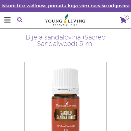
Iskoristite wellness ponudu koja vam najviše odgovara
0
Bijela sandalovina (Sacred
Sandalwood) 5 ml