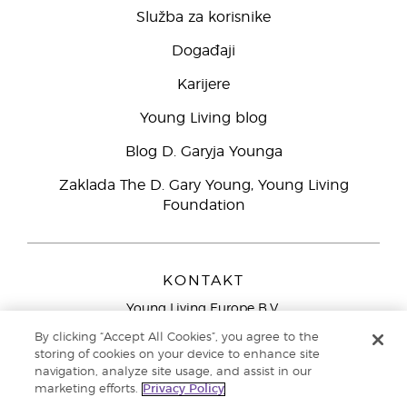
Služba za korisnike
Događaji
Karijere
Young Living blog
Blog D. Garyja Younga
Zaklada The D. Gary Young, Young Living
Foundation
KONTAKT
Young Living Europe B.V.
Peizerweg 97
By clicking “Accept All Cookies”, you agree to the
9727 AJ Groningen
storing of cookies on your device to enhance site
Nizozemska
navigation, analyze site usage, and assist in our
marketing efforts.
Privacy Policy
Sjedište tvrtke Young Living Europe Ltd.:
+44 (0) 20 3935