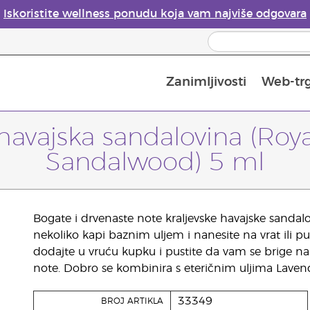
Iskoristite wellness ponudu koja vam najviše odgovara
Zanimljivosti
Web-tr
Mjere sigurnosti pri upotrebi eteričnih ulja
Vodič za difuzore eteričnih ulja
Postupak upisa u Young Living
Posljednja prilika: 50 % po
 havajska sandalovina (Roy
Sandalwood) 5 ml
Bogate i drvenaste note kraljevske havajske sandalov
nekoliko kapi baznim uljem i nanesite na vrat ili pu
dodajte u vruću kupku i pustite da vam se brige nap
note. Dobro se kombinira s eteričnim uljima Laven
33349
BROJ ARTIKLA