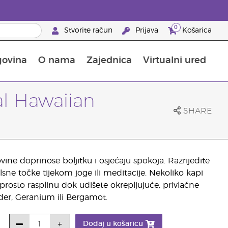
0
Stvorite račun
Prijava
Košarica
govina
O nama
Zajednica
Virtualni ured
pusta na proizvode za njegu kože
Saznajte sve o hranjivim tvarima
Vodič kroz Young Livingove dodatke prehrani
Kako upotrebljavati eterična ulja
25 prednosti za partnere brenda
al Hawaiian
SHARE
ine doprinose boljitku i osjećaju spokoja. Razrijedite
lsne točke tijekom joge ili meditacije. Nekoliko kapi
rosto rasplinu dok udišete okrepljujuće, privlačne
der, Geranium ili Bergamot.
Dodaj u košaricu