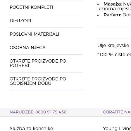
Masaža:
Nek
POČETNI KOMPLETI
umorna mjesta
Parfem:
Dobr
DIFUZORI
POSLOVNI MATERIJALI
Ulje kraljevske
OSOBNA NJEGA
*100 % čisto et
OTKRIJTE PROIZVODE PO
POTREBI
OTKRIJTE PROIZVODE PO
GODIŠNJEM DOBU
NARUDŽBE: 0800 9179 438
OBRATITE NA
Služba za korisnike
Young Livin