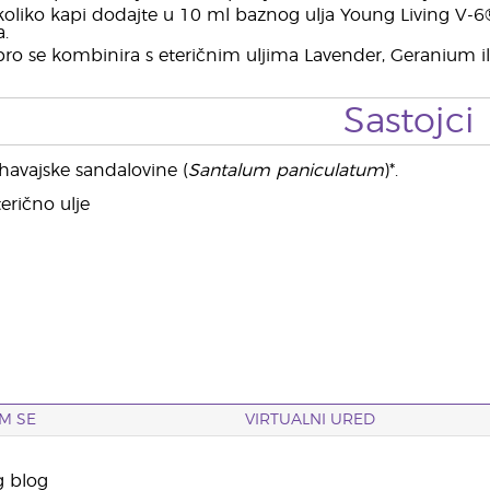
oliko kapi dodajte u 10 ml baznog ulja Young Living V-6
.
o se kombinira s eteričnim uljima Lavender, Geranium il
Sastojci
 havajske sandalovine (
Santalum paniculatum
)*.
erično ulje
M SE
VIRTUALNI URED
g blog