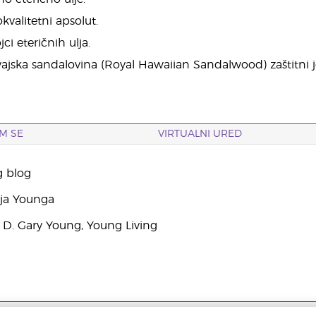
valitetni apsolut.
jci eteričnih ulja.
vajska sandalovina (Royal Hawaiian Sandalwood) zaštitni j
M SE
VIRTUALNI URED
g blog
yja Younga
 D. Gary Young, Young Living
. |
Pravila o privatnosti