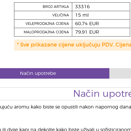
33316
BROJ ARTIKLA
15 ml
VELIČINA
60,74 EUR
VELEPRODAJNA CIJENA
79,91 EUR
MALOPRODAJNA CIJENA
* Sve prikazane cijene uključuju PDV. Cijen
Način upotrebe
Način upotr
juću aromu kako biste se opustili nakon napornog dana i 
ili dvije kapi na dekolte kako biste uživali u sofisticirano