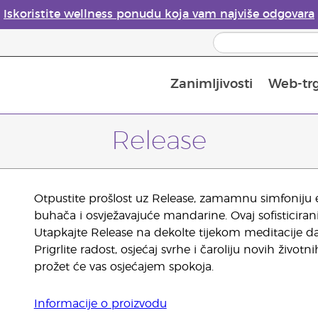
Iskoristite wellness ponudu koja vam najviše odgovara
Zanimljivosti
Web-tr
Mjere sigurnosti pri upotrebi eteričnih ulja
Vodič za difuzore eteričnih ulja
Postupak upisa u Young Living
Posljednja prilika: 50 % po
Release
Otpustite prošlost uz Release, zamamnu simfoniju e
buhača i osvježavajuće mandarine. Ovaj sofisticiran
Utapkajte Release na dekolte tijekom meditacije da 
Prigrlite radost, osjećaj svrhe i čaroliju novih život
prožet će vas osjećajem spokoja.
Informacije o proizvodu