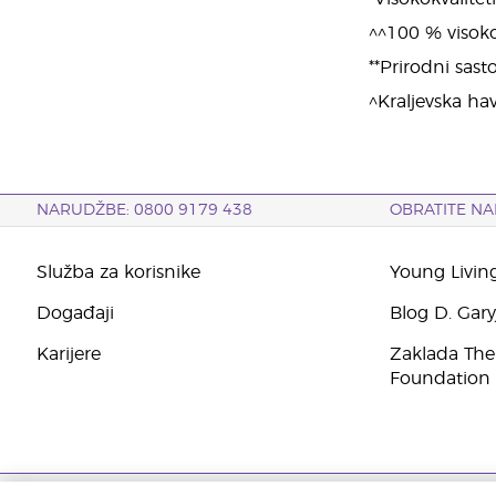
^^100 % visokok
**Prirodni sasto
^Kraljevska ha
NARUDŽBE: 0800 9179 438
OBRATITE NA
Služba za korisnike
Young Livin
Događaji
Blog D. Gar
Karijere
Zaklada The
Foundation
Autorska prava © 2021. Young Living Essential Oils. Sva prava pridržana