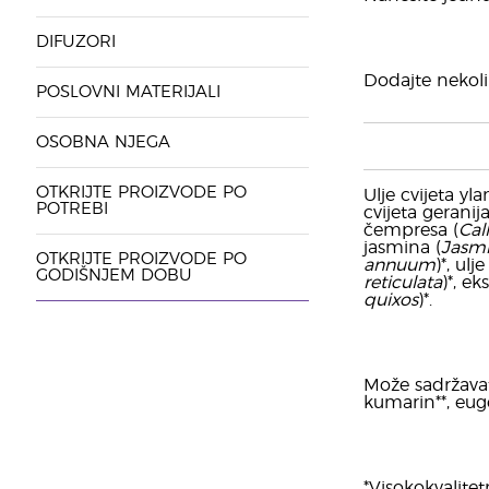
DIFUZORI
Dodajte nekolik
POSLOVNI MATERIJALI
OSOBNA NJEGA
OTKRIJTE PROIZVODE PO
Ulje cvijeta yl
POTREBI
cvijeta geranija
čempresa (
Call
jasmina (
Jasmi
OTKRIJTE PROIZVODE PO
annuum
)*, ul
GODIŠNJEM DOBU
reticulata
)*, ek
quixos
)*.
Može sadržavati:
kumarin**, eugen
*Visokokvalitet