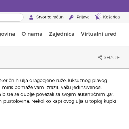
0
Stvorite račun
Prijava
Košarica
govina
O nama
Zajednica
Virtualni ured
pusta na proizvode za njegu kože
Saznajte sve o hranjivim tvarima
Vodič kroz Young Livingove dodatke prehrani
Kako upotrebljavati eterična ulja
25 prednosti za partnere brenda
SHARE
teričnih ulja dragocjene ruže, luksuznog plavog
i miris pomaže vam izraziti vašu jedinstvenost.
biste se dublje povezali sa svojim autentičnim „ja”.
nih pustolovina. Nekoliko kapi ovog ulja u toploj kupki