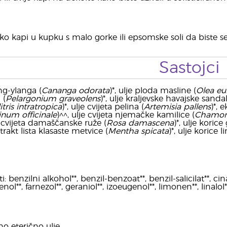
o kapi u kupku s malo gorke ili epsomske soli da biste se 
Sastojci
ang-ylanga (
Cananga odorata
)*, ulje ploda masline (
Olea eu
 (
Pelargonium graveolens
)*, ulje kraljevske havajske sanda
itris intratropica
)*, ulje cvijeta pelina (
Artemisia pallens
)*, 
num officinale
)^^, ulje cvijeta njemačke kamilice (
Chamomi
je cvijeta damaščanske ruže (
Rosa damascena
)*, ulje korice
strakt lista klasaste metvice (
Mentha spicata
)*, ulje korice 
 benzilni alkohol**, benzil-benzoat**, benzil-salicilat**, cinam
ol**, farnezol**, geraniol**, izoeugenol**, limonen**, linalol*
no eterično ulje.