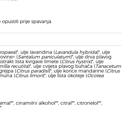
opustili prije spavanja.
ropaea
)*, ulje lavandina (
Lavandula hybrida
)*, ulje
lovine^ (
Santalum paniculatum
)*, ulje drva plavog
ekstrakt lista kvrgave limete (
Citrus hystrix
)*, ulje
lla recutita
)*, ulje cvijeta plavog buhača (
Tanacetum
 grejpa (
Citrus paradisi
)*, ulje korice mandarine (
Citrus
limuna (
Citrus limon
)*, ulje lista okoteje (
Ocotea
al**, cinamilni alkohol**, citral**, citronelol**,
*.