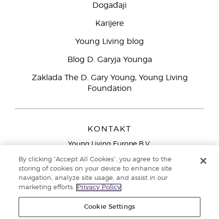
Događaji
Karijere
Young Living blog
Blog D. Garyja Younga
Zaklada The D. Gary Young, Young Living
Foundation
KONTAKT
Young Living Europe B.V.
Peizerweg 97
By clicking “Accept All Cookies”, you agree to the
9727 AJ Groningen
storing of cookies on your device to enhance site
Nizozemska
navigation, analyze site usage, and assist in our
marketing efforts.
Privacy Policy
Sjedište tvrtke Young Living Europe Ltd.:
+44 (0) 20 3935
9000
Cookie Settings