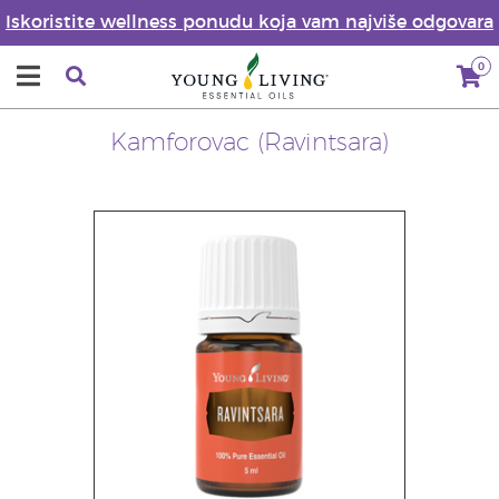
Iskoristite wellness ponudu koja vam najviše odgovara
0
Kamforovac (Ravintsara)