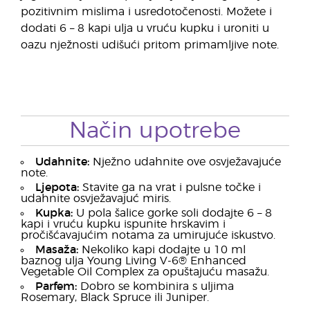
pozitivnim mislima i usredotočenosti. Možete i
dodati 6 – 8 kapi ulja u vruću kupku i uroniti u
oazu nježnosti udišući pritom primamljive note.
Način upotrebe
Udahnite:
Nježno udahnite ove osvježavajuće
note.
Ljepota:
Stavite ga na vrat i pulsne točke i
udahnite osvježavajuć miris.
Kupka:
U pola šalice gorke soli dodajte 6 – 8
kapi i vruću kupku ispunite hrskavim i
pročišćavajućim notama za umirujuće iskustvo.
Masaža:
Nekoliko kapi dodajte u 10 ml
baznog ulja Young Living V-6® Enhanced
Vegetable Oil Complex za opuštajuću masažu.
Parfem:
Dobro se kombinira s uljima
Rosemary, Black Spruce ili Juniper.