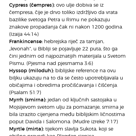
Cypress (čempres):
ovo ulje dobiva se iz
čempresa, čije je drvo toliko izdržljivo da vrata
bazilike svetoga Petra u Rimu ne pokazuju
znakove propadanja čak ni nakon 1200 godina.
(Izaija 44:14)
Frankincense:
hebrejska riječ za tamjan,
„levonah”, u Bibliji se pojavljuje 22 puta, što ga
čini jednim od najpoznatijih materijala u Svetom
Pismu. (Pjesma nad pjesmama 3:6)
Hyssop (miloduh):
biblijske reference na ovu
biljku ukazuju na to da se često upotrebljavala u
običajima i obredima pročišćavanja i čišćenja.
(Psalam 51:7)
Myrrh (smirna):
jedan od ključnih sastojaka u
Mojsijevom svetom ulju za pomazanje, smirna je
bila izrazito cijenjena među biblijskim ličnostima
poput Davida i Salomona. (Mudre izreke 7:17)
Myrtle (mirta):
tijekom slavlja Sukota, koji se