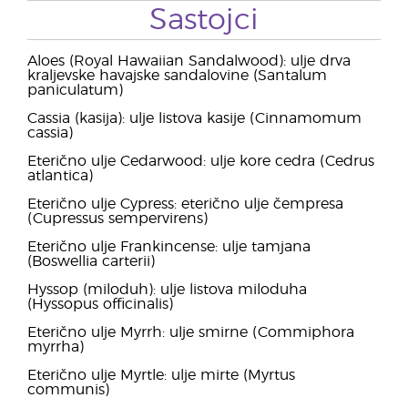
Sastojci
Aloes (Royal Hawaiian Sandalwood): ulje drva
kraljevske havajske sandalovine (Santalum
paniculatum)
Cassia (kasija): ulje listova kasije (Cinnamomum
cassia)
Eterično ulje Cedarwood: ulje kore cedra (Cedrus
atlantica)
Eterično ulje Cypress: eterično ulje čempresa
(Cupressus sempervirens)
Eterično ulje Frankincense: ulje tamjana
(Boswellia carterii)
Hyssop (miloduh): ulje listova miloduha
(Hyssopus officinalis)
Eterično ulje Myrrh: ulje smirne (Commiphora
myrrha)
Eterično ulje Myrtle: ulje mirte (Myrtus
communis)