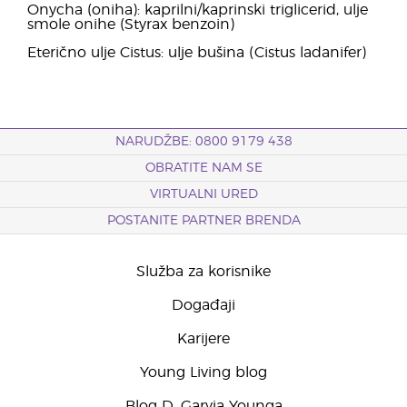
Onycha (oniha): kaprilni/kaprinski triglicerid, ulje
smole onihe (Styrax benzoin)
Eterično ulje Cistus: ulje bušina (Cistus ladanifer)
NARUDŽBE: 0800 9179 438
OBRATITE NAM SE
VIRTUALNI URED
POSTANITE PARTNER BRENDA
Služba za korisnike
Događaji
Karijere
Young Living blog
Blog D. Garyja Younga