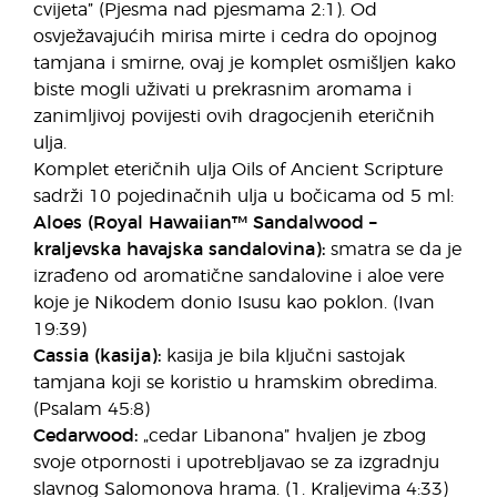
cvijeta” (Pjesma nad pjesmama 2:1). Od
osvježavajućih mirisa mirte i cedra do opojnog
tamjana i smirne, ovaj je komplet osmišljen kako
biste mogli uživati u prekrasnim aromama i
zanimljivoj povijesti ovih dragocjenih eteričnih
ulja.
Komplet eteričnih ulja Oils of Ancient Scripture
sadrži 10 pojedinačnih ulja u bočicama od 5 ml:
Aloes (Royal Hawaiian™ Sandalwood –
kraljevska havajska sandalovina):
smatra se da je
izrađeno od aromatične sandalovine i aloe vere
koje je Nikodem donio Isusu kao poklon. (Ivan
19:39)
Cassia (kasija):
kasija je bila ključni sastojak
tamjana koji se koristio u hramskim obredima.
(Psalam 45:8)
Cedarwood:
„cedar Libanona” hvaljen je zbog
svoje otpornosti i upotrebljavao se za izgradnju
slavnog Salomonova hrama. (1. Kraljevima 4:33)