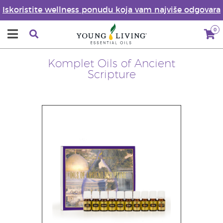
Iskoristite wellness ponudu koja vam najviše odgovara
0
Komplet Oils of Ancient
Scripture