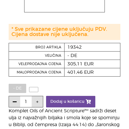
* Sve prikazane cijene uključuju PDV.
Cijena dostave nije uključena.
19342
BROJ ARTIKLA
- DE
VELIČINA
305,11 EUR
VELEPRODAJNA CIJENA
401,46 EUR
MALOPRODAJNA CIJENA
- DE
Dodaj u košaricu
Komplet Oils of Ancient Scripture™ sadrži deset
ulja iz najvažnijih biljaka i smola koje se spominju
u Bibliji, od čempresa (Izaija 44:14) do „šaronskog