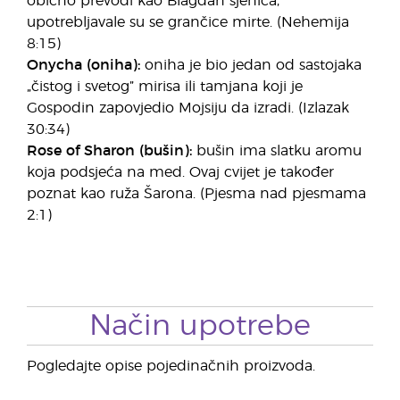
obično prevodi kao Blagdan sjenica,
upotrebljavale su se grančice mirte. (Nehemija
8:15)
Onycha (oniha):
oniha je bio jedan od sastojaka
„čistog i svetog” mirisa ili tamjana koji je
Gospodin zapovjedio Mojsiju da izradi. (Izlazak
30:34)
Rose of Sharon (bušin):
bušin ima slatku aromu
koja podsjeća na med. Ovaj cvijet je također
poznat kao ruža Šarona. (Pjesma nad pjesmama
2:1)
Način upotrebe
Pogledajte opise pojedinačnih proizvoda.