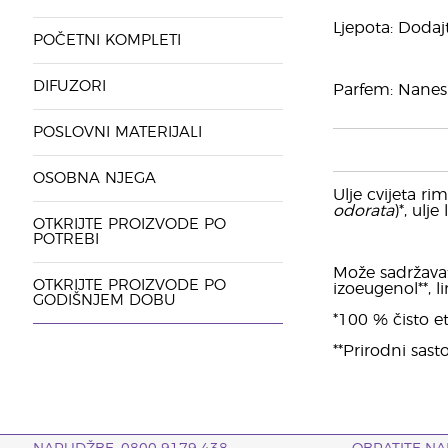
Ljepota: Dodajt
POČETNI KOMPLETI
DIFUZORI
Parfem: Nanesi
POSLOVNI MATERIJALI
OSOBNA NJEGA
Ulje cvijeta ri
odorata
)*, ulje
OTKRIJTE PROIZVODE PO
POTREBI
Može sadržavati:
OTKRIJTE PROIZVODE PO
izoeugenol**, li
GODIŠNJEM DOBU
*100 % čisto et
**Prirodni sasto