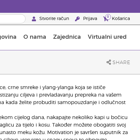
0
Stvorite račun
Prijava
Košarica
govina
O nama
Zajednica
Virtualni ured
pusta na proizvode za njegu kože
Saznajte sve o hranjivim tvarima
Vodič kroz Young Livingove dodatke prehrani
Kako upotrebljavati eterična ulja
25 prednosti za partnere brenda
SHARE
ce, crne smreke i ylang-ylanga koja se ističe
tizanju ciljeva i prevladavanju prepreka na vašem
ama kada želite probuditi samopouzdanje i odlučnost
ijekom cijelog dana, nakapajte nekoliko kapi u bočicu
licu za tijelo i kosu. Također možete obogatiti svoj
aršunasto meku kožu. Motivation je savršen suputnik za