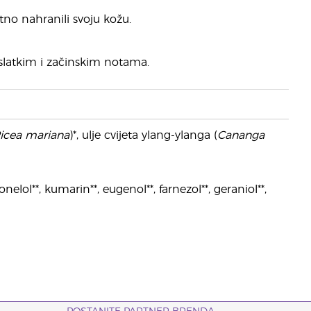
atno nahranili svoju kožu.
 slatkim i začinskim notama.
icea mariana
)*, ulje cvijeta ylang-ylanga (
Cananga
onelol**, kumarin**, eugenol**, farnezol**, geraniol**,