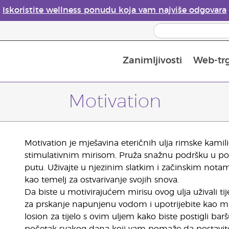
Iskoristite wellness ponudu koja vam najviše odgovara
Zanimljivosti
Web-tr
Mjere sigurnosti pri upotrebi eteričnih ulja
Vodič za difuzore eteričnih ulja
Postupak upisa u Young Living
Posljednja prilika: 50 % po
Motivation
Motivation je mješavina eteričnih ulja rimske kamili
stimulativnim mirisom. Pruža snažnu podršku u pos
putu. Uživajte u njezinim slatkim i začinskim not
kao temelj za ostvarivanje svojih snova.
Da biste u motivirajućem mirisu ovog ulja uživali t
za prskanje napunjenu vodom i upotrijebite kao mag
losion za tijelo s ovim uljem kako biste postigli b