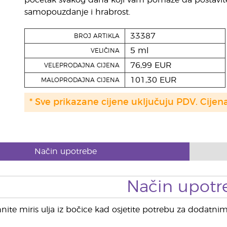
početak svakog dana koji vam pomaže da postavite c
samopouzdanje i hrabrost.
33387
BROJ ARTIKLA
5 ml
VELIČINA
76,99 EUR
VELEPRODAJNA CIJENA
101,30 EUR
MALOPRODAJNA CIJENA
* Sve prikazane cijene uključuju PDV. Cijen
Način upotrebe
Način upotr
nite miris ulja iz bočice kad osjetite potrebu za dodatni