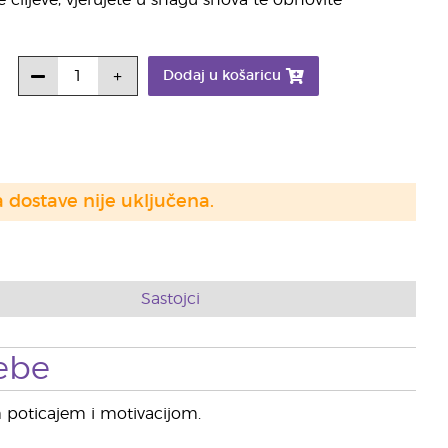
iljeve, vjerujete u snagu snova te obnovite
Dodaj u košaricu
a dostave nije uključena.
Sastojci
ebe
m poticajem i motivacijom.