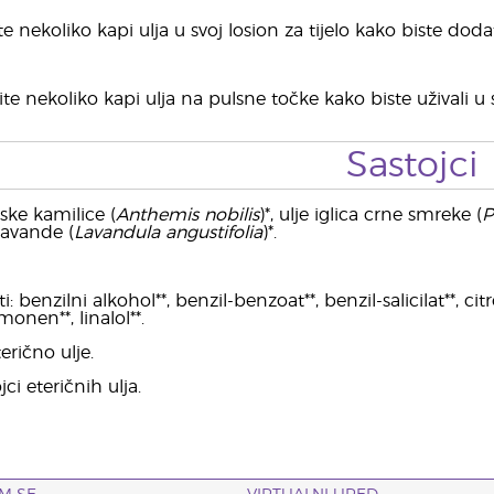
e nekoliko kapi ulja u svoj losion za tijelo kako biste dod
te nekoliko kapi ulja na pulsne točke kako biste uživali u
Sastojci
mske kamilice (
Anthemis nobilis
)*, ulje iglica crne smreke (
P
 lavande (
Lavandula angustifolia
)*.
 benzilni alkohol**, benzil-benzoat**, benzil-salicilat**, citr
monen**, linalol**.
erično ulje.
jci eteričnih ulja.