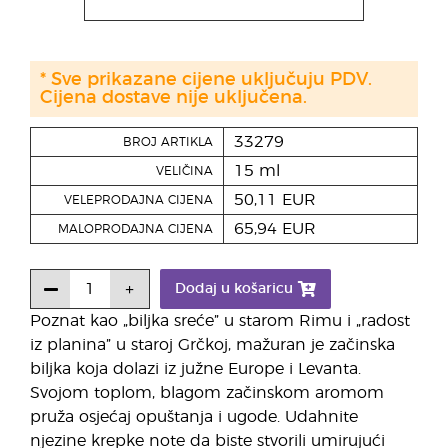
* Sve prikazane cijene uključuju PDV.
Cijena dostave nije uključena.
33279
BROJ ARTIKLA
15 ml
VELIČINA
50,11 EUR
VELEPRODAJNA CIJENA
65,94 EUR
MALOPRODAJNA CIJENA
Dodaj u košaricu
Poznat kao „biljka sreće” u starom Rimu i „radost
iz planina” u staroj Grčkoj, mažuran je začinska
biljka koja dolazi iz južne Europe i Levanta.
Svojom toplom, blagom začinskom aromom
pruža osjećaj opuštanja i ugode. Udahnite
njezine krepke note da biste stvorili umirujući