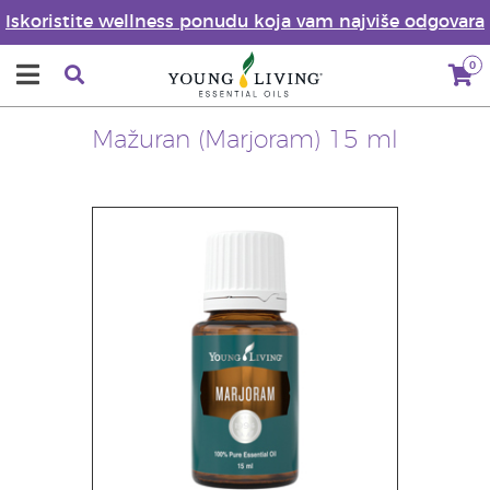
Iskoristite wellness ponudu koja vam najviše odgovara
0
Mažuran (Marjoram) 15 ml