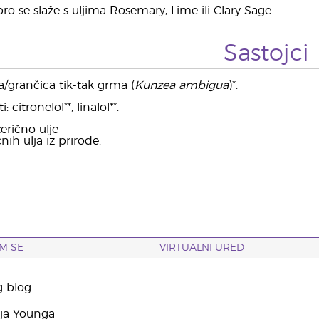
o se slaže s uljima Rosemary, Lime ili Clary Sage.
Sastojci
va/grančica tik-tak grma (
Kunzea ambigua
)*.
 citronelol**, linalol**.
erično ulje
čnih ulja iz prirode.
M SE
VIRTUALNI URED
g blog
yja Younga