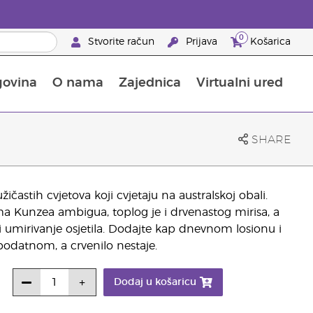
0
Stvorite račun
Prijava
Košarica
govina
O nama
Zajednica
Virtualni ured
pusta na proizvode za njegu kože
Saznajte sve o hranjivim tvarima
Vodič kroz Young Livingove dodatke prehrani
Kako upotrebljavati eterična ulja
25 prednosti za partnere brenda
SHARE
žičastih cvjetova koji cvjetaju na australskoj obali.
ma Kunzea ambigua, toplog je i drvenastog mirisa, a
 i umirivanje osjetila. Dodajte kap dnevnom losionu i
odatnom, a crvenilo nestaje.
Dodaj u košaricu