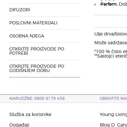
Parfem:
Dobr
DIFUZORI
POSLOVNI MATERIJALI
Ulje drva/listo
OSOBNA NJEGA
Može sadržavati:
OTKRIJTE PROIZVODE PO
*100 % čisto et
POTREBI
**Sastojci eteri
OTKRIJTE PROIZVODE PO
GODIŠNJEM DOBU
NARUDŽBE: 0800 9179 438
OBRATITE NA
Služba za korisnike
Young Livin
Događaji
Blog D. Gar