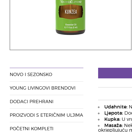
NOVO I SEZONSKO
YOUNG LIVINGOVI BRENDOVI
DODACI PREHRANI
Udahnite:
Nj
Ljepota:
Doda
PROIZVODI S ETERIČNIM ULJIMA
Kupka:
U vru
Masaža:
Nek
POČETNI KOMPLETI
okrjepljujuću 