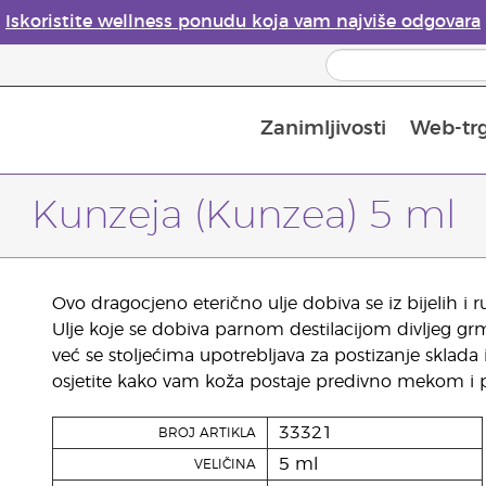
Iskoristite wellness ponudu koja vam najviše odgovara
Zanimljivosti
Web-tr
Mjere sigurnosti pri upotrebi eteričnih ulja
Vodič za difuzore eteričnih ulja
Postupak upisa u Young Living
Posljednja prilika: 50 % po
Kunzeja (Kunzea) 5 ml
Ovo dragocjeno eterično ulje dobiva se iz bijelih i ru
Ulje koje se dobiva parnom destilacijom divljeg gr
već se stoljećima upotrebljava za postizanje sklada
osjetite kako vam koža postaje predivno mekom i p
33321
BROJ ARTIKLA
5 ml
VELIČINA