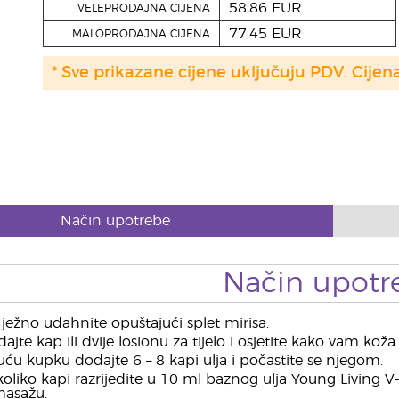
58,86 EUR
VELEPRODAJNA CIJENA
77,45 EUR
MALOPRODAJNA CIJENA
* Sve prikazane cijene uključuju PDV. Cijen
Način upotrebe
Način upotr
ežno udahnite opuštajući splet mirisa.
jte kap ili dvije losionu za tijelo i osjetite kako vam kož
ću kupku dodajte 6 – 8 kapi ulja i počastite se njegom.
oliko kapi razrijedite u 10 ml baznog ulja Young Living
masažu.