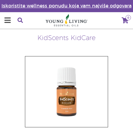
Iskoristite wellness ponudu koja vam najviše odgovara
0
KidScents KidCare