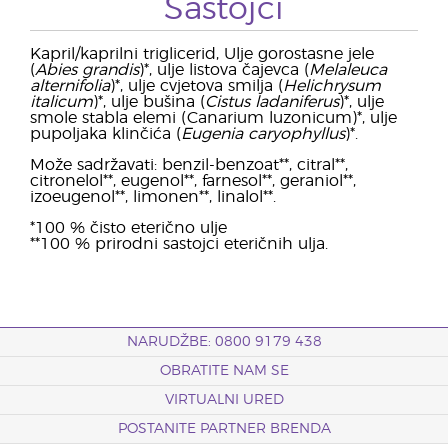
Sastojci
Kapril/kaprilni triglicerid, Ulje gorostasne jele
(
Abies grandis
)*, ulje listova čajevca (
Melaleuca
alternifolia
)*, ulje cvjetova smilja (
Helichrysum
italicum
)*, ulje bušina (
Cistus ladaniferus
)*, ulje
smole stabla elemi (Canarium luzonicum)*, ulje
pupoljaka klinčića (
Eugenia caryophyllus
)*.
Može sadržavati: benzil-benzoat**, citral**,
citronelol**, eugenol**, farnesol**, geraniol**,
izoeugenol**, limonen**, linalol**.
*100 % čisto eterično ulje
**100 % prirodni sastojci eteričnih ulja.
NARUDŽBE: 0800 9179 438
OBRATITE NAM SE
VIRTUALNI URED
POSTANITE PARTNER BRENDA