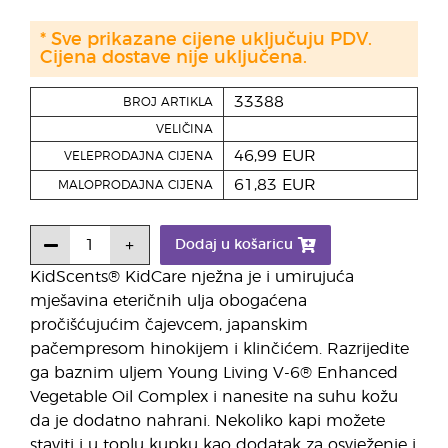
* Sve prikazane cijene uključuju PDV.
Cijena dostave nije uključena.
33388
BROJ ARTIKLA
VELIČINA
46,99 EUR
VELEPRODAJNA CIJENA
61,83 EUR
MALOPRODAJNA CIJENA
Dodaj u košaricu
KidScents® KidCare nježna je i umirujuća
mješavina eteričnih ulja obogaćena
pročišćujućim čajevcem, japanskim
pačempresom hinokijem i klinčićem. Razrijedite
ga baznim uljem Young Living V-6® Enhanced
Vegetable Oil Complex i nanesite na suhu kožu
da je dodatno nahrani. Nekoliko kapi možete
staviti i u toplu kupku kao dodatak za osvježenje i