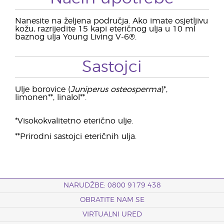
Nanesite na željena područja. Ako imate osjetljivu
kožu, razrijedite 15 kapi eteričnog ulja u 10 ml
baznog ulja Young Living V-6®.
Sastojci
Ulje borovice (
Juniperus osteosperma
)*,
limonen**, linalol**.
*Visokokvalitetno eterično ulje.
**Prirodni sastojci eteričnih ulja.
NARUDŽBE: 0800 9179 438
OBRATITE NAM SE
VIRTUALNI URED