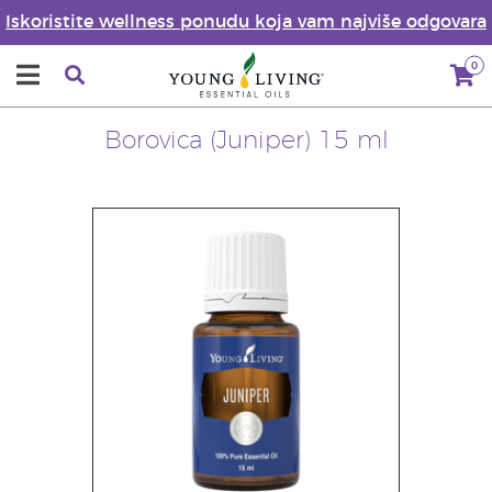
Iskoristite wellness ponudu koja vam najviše odgovara
0
Borovica (Juniper) 15 ml