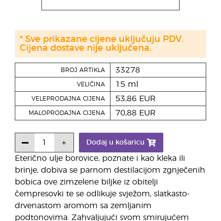
* Sve prikazane cijene uključuju PDV.
Cijena dostave nije uključena.
33278
BROJ ARTIKLA
15 ml
VELIČINA
53,86 EUR
VELEPRODAJNA CIJENA
70,88 EUR
MALOPRODAJNA CIJENA
Dodaj u košaricu
Eterično ulje borovice, poznate i kao kleka ili
brinje, dobiva se parnom destilacijom zgnječenih
bobica ove zimzelene biljke iz obitelji
čempresovki te se odlikuje svježom, slatkasto-
drvenastom aromom sa zemljanim
podtonovima. Zahvaljujući svom smirujućem