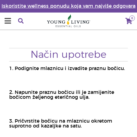
Iskoristite wellness ponudu koja vam najviše odgovara
0
Način upotrebe
1. Podignite mlaznicu i izvadite praznu bočicu.
2. Napunite praznu bočicu ili je zamijenite
bočicom željenog eteričnog ulja.
3. Pričvrstite bočicu na mlaznicu okretom
suprotno od kazaljke na satu.