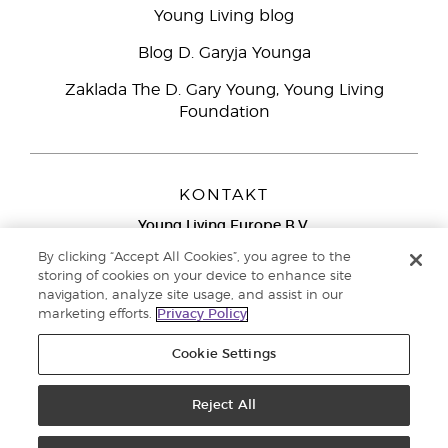
Young Living blog
Blog D. Garyja Younga
Zaklada The D. Gary Young, Young Living
Foundation
KONTAKT
Young Living Europe B.V.
Peizerweg 97
By clicking “Accept All Cookies”, you agree to the
9727 AJ Groningen
storing of cookies on your device to enhance site
Nizozemska
navigation, analyze site usage, and assist in our
marketing efforts.
Privacy Policy
Sjedište tvrtke Young Living Europe Ltd.:
+44 (0) 20
3935 9000
Cookie Settings
Autorska prava © 2021. Young Living Essential Oils. Sva prava
pridržana. |
Reject All
Pravila o privatnosti