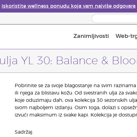
Iskoristite wellness ponudu koja vam najviše odgovara
Zanimljivosti
Web-tr
Mjere sigurnosti pri upotrebi eteričnih ulja
Vodič za difuzore eteričnih ulja
Postupak upisa u Young Living
Posljednja prilika: 50 % po
 ulja YL 30: Balance & Blo
Pobrinite se za svoje blagostanje na svim razinama 
ili njega za blistavu kožu. Od svestranih ulja za 
koje oduzimaju dah, ova kolekcija 30 sezonskih ul
svom najboljem izdanju. Osim toga, dolazi s opsež
izvući maksimum iz svake kapi. Kolekcija je dost
Sadržaj: