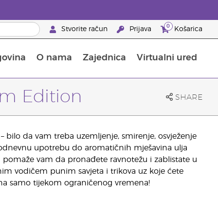
0
Stvorite račun
Prijava
Košarica
govina
O nama
Zajednica
Virtualni ured
pusta na proizvode za njegu kože
Saznajte sve o hranjivim tvarima
Vodič kroz Young Livingove dodatke prehrani
Kako upotrebljavati eterična ulja
25 prednosti za partnere brenda
om Edition
SHARE
– bilo da vam treba uzemljenje, smirenje, osvježenje
svakodnevnu upotrebu do aromatičnih mješavina ulja
ja pomaže vam da pronađete ravnotežu i zablistate u
nim vodičem punim savjeta i trikova uz koje ćete
upna samo tijekom ograničenog vremena!