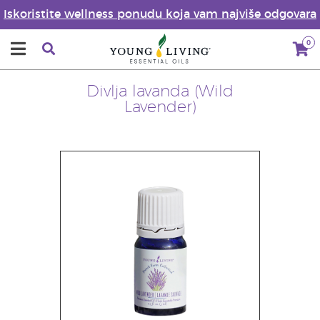
Iskoristite wellness ponudu koja vam najviše odgovara
0
Divlja lavanda (Wild
Lavender)