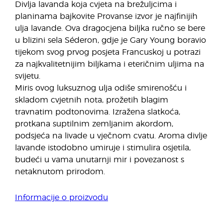
Divlja lavanda koja cvjeta na brežuljcima i
planinama bajkovite Provanse izvor je najfinijih
ulja lavande. Ova dragocjena biljka ručno se bere
u blizini sela Séderon, gdje je Gary Young boravio
tijekom svog prvog posjeta Francuskoj u potrazi
za najkvalitetnijim biljkama i eteričnim uljima na
svijetu.
Miris ovog luksuznog ulja odiše smirenošću i
skladom cvjetnih nota, prožetih blagim
travnatim podtonovima. Izražena slatkoća,
protkana suptilnim zemljanim akordom,
podsjeća na livade u vječnom cvatu. Aroma divlje
lavande istodobno umiruje i stimulira osjetila,
budeći u vama unutarnji mir i povezanost s
netaknutom prirodom.
Informacije o proizvodu