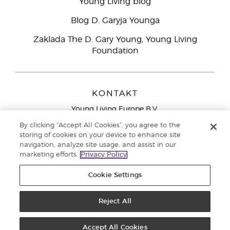
Young Living blog
Blog D. Garyja Younga
Zaklada The D. Gary Young, Young Living
Foundation
KONTAKT
Young Living Europe B.V.
Peizerweg 97
By clicking “Accept All Cookies”, you agree to the
9727 AJ Groningen
storing of cookies on your device to enhance site
Nizozemska
navigation, analyze site usage, and assist in our
marketing efforts.
Privacy Policy
Sjedište tvrtke Young Living Europe Ltd.:
+44 (0) 20 3935
9000
Cookie Settings
Autorska prava © 2021. Young Living Essential Oils. Sva prava pridržana. |
Pravila o privatnosti
Reject All
Accept All Cookies