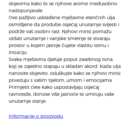
slojevima kako bi se njihove arome međusobno
nadopunjavale.
Ove pažljivo usklađene mješavine eteričnih ulja
osmišljene da prodube osjećaj unutarnje svijesti i
podrže vaš osobni rast. Njihovi mirisi pomažu
utišati unutarnje i vanjske smetnje te stvaraju
prostor u kojem jasnije čujete vlastitu istinu i
intuiciju.
Svaka mješavina djeluje poput zasebnog tona
koji se zajedno stapaju u skladan akord. Kada ulja
nanosite slojevito, osluškujte kako se njihovi mirisi
povezuju s vašim tijelom, umom i emocijama.
Primijetit ćete kako uspostavljaju osjećaj
ravnoteže, donose više jasnoće te umiruju vaše
unutarnje stanje.
Informacije o proizvodu