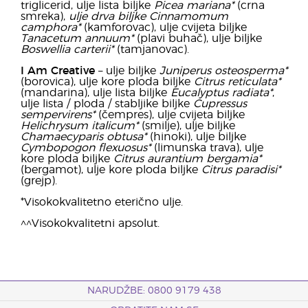
triglicerid, ulje lista biljke
Picea mariana*
(crna
smreka),
ulje drva biljke Cinnamomum
camphora*
(kamforovac), ulje cvijeta biljke
Tanacetum annuum*
(plavi buhač), ulje biljke
Boswellia carterii*
(tamjanovac).
I Am Creative
– ulje biljke
Juniperus osteosperma*
(borovica), ulje kore ploda biljke
Citrus reticulata*
(mandarina), ulje lista biljke
Eucalyptus radiata*
,
ulje lista / ploda / stabljike biljke
Cupressus
sempervirens*
(čempres), ulje cvijeta biljke
Helichrysum italicum*
(smilje), ulje biljke
Chamaecyparis obtusa*
(hinoki), ulje biljke
Cymbopogon flexuosus*
(limunska trava), ulje
kore ploda biljke
Citrus aurantium bergamia*
(bergamot), ulje kore ploda biljke
Citrus paradisi*
(grejp).
*Visokokvalitetno eterično ulje.
^^Visokokvalitetni apsolut.
NARUDŽBE: 0800 9179 438