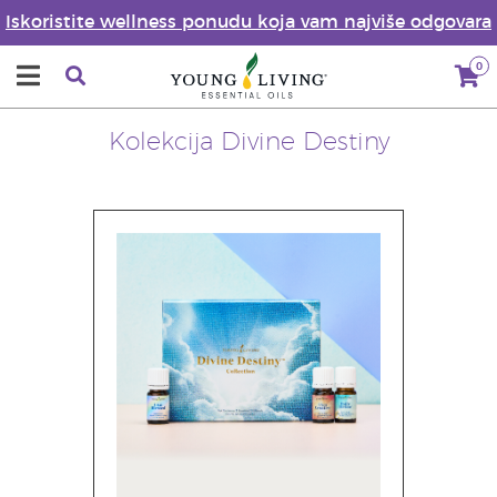
Iskoristite wellness ponudu koja vam najviše odgovara
0
Kolekcija Divine Destiny