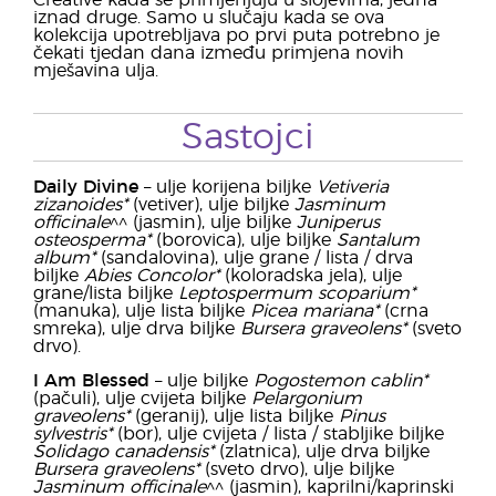
Creative kada se primjenjuju u slojevima, jedna
iznad druge. Samo u slučaju kada se ova
kolekcija upotrebljava po prvi puta potrebno je
čekati tjedan dana između primjena novih
mješavina ulja.
Sastojci
Daily Divine
– ulje korijena biljke
Vetiveria
zizanoides*
(vetiver), ulje biljke
Jasminum
officinale
^^ (jasmin), ulje biljke
Juniperus
osteosperma*
(borovica), ulje biljke
Santalum
album*
(sandalovina), ulje grane / lista / drva
biljke
Abies Concolor*
(koloradska jela), ulje
grane/lista biljke
Leptospermum scoparium*
(manuka), ulje lista biljke
Picea mariana*
(crna
smreka), ulje drva biljke
Bursera graveolens*
(sveto
drvo).
I Am Blessed
– ulje biljke
Pogostemon cablin*
(pačuli), ulje cvijeta biljke
Pelargonium
graveolens*
(geranij), ulje lista biljke
Pinus
sylvestris*
(bor), ulje cvijeta / lista / stabljike biljke
Solidago canadensis*
(zlatnica), ulje drva biljke
Bursera graveolens*
(sveto drvo), ulje biljke
Jasminum officinale
^^ (jasmin), kaprilni/kaprinski