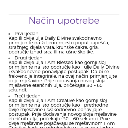
Način upotrebe
Prvi tjedan
Kap ili dvije ulja Daily Divine svakodnevno
primijenite na željeno mjesto poput zapešća,
stražnjeg dijela vrata, krunske čakre, grla,
područje iznad srca ili na ušne školjke.
Drugi tjedan
Kap ili dvije ulja I Am Blessed kao gornji sloj
primijenite na isto područje kao i ulje Daily Divine
i svakodnevno ponavljajte postupak. Da bi se
frekvencije integrirale, na ovaj način primjenjujte
obje mješavine. Prije dodavanja novog sloja
mješavine eteričnih ulja, pričekajte 30 – 60
sekundi.
Treći tjedan
Kap ili dvije ulja I Am Creative kao gornji sloj
primijenite na isto područje kao i prethodne
dvije mješavine i svakodnevno ponavljajte
postupak. Prije dodavanja novog sloja mješavine
eteričnih ulja, pričekajte 30 – 60 sekundi. Prve
dvije mješavine pojačavaju se mješavinom I Am