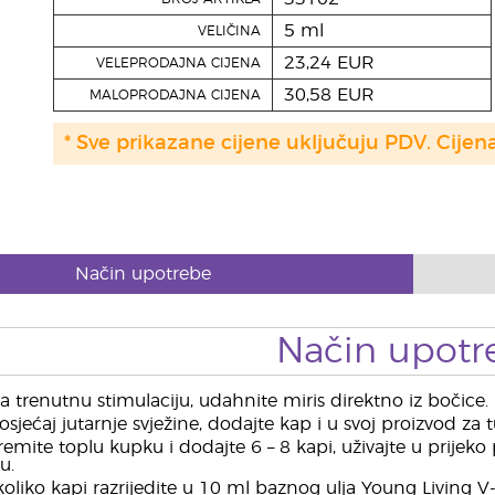
5 ml
VELIČINA
23,24 EUR
VELEPRODAJNA CIJENA
30,58 EUR
MALOPRODAJNA CIJENA
* Sve prikazane cijene uključuju PDV. Cijen
Način upotrebe
Način upotr
 trenutnu stimulaciju, udahnite miris direktno iz bočice.
sjećaj jutarnje svježine, dodajte kap i u svoj proizvod za t
emite toplu kupku i dodajte 6 – 8 kapi, uživajte u prije
u.
liko kapi razrijedite u 10 ml baznog ulja Young Living 