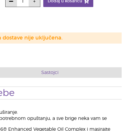
Dodaj u košaricu
a dostave nije uključena.
Sastojci
ebe
uširanje.
ko potrebnom opuštanju, a sve brige neka vam se
V-6® Enhanced Vegetable Oil Complex i masirajte