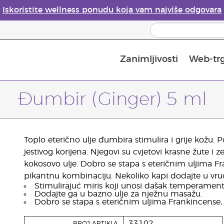
Iskoristite wellness ponudu koja vam najviše odgovara
Zanimljivosti
Web-tr
Mjere sigurnosti pri upotrebi eteričnih ulja
Vodič za difuzore eteričnih ulja
Postupak upisa u Young Living
Posljednja prilika: 50 % po
Đumbir (Ginger) 5 ml
Toplo eterično ulje đumbira stimulira i grije kožu. 
jestivog korijena. Njegovi su cvjetovi krasne žute 
kokosovo ulje. Dobro se stapa s eteričnim uljima Fr
pikantnu kombinaciju. Nekoliko kapi dodajte u vruć
Stimulirajuć miris koji unosi dašak temperament
Dodajte ga u bazno ulje za nježnu masažu.
Dobro se stapa s eteričnim uljima Frankincense,
33102
BROJ ARTIKLA