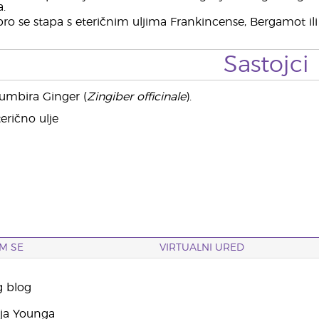
.
o se stapa s eteričnim uljima Frankincense, Bergamot ili
Sastojci
đumbira Ginger (
Zingiber officinale
).
erično ulje
M SE
VIRTUALNI URED
g blog
yja Younga