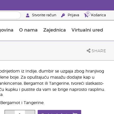
0
Stvorite račun
Prijava
Košarica
govina
O nama
Zajednica
Virtualni ured
pusta na proizvode za njegu kože
Saznajte sve o hranjivim tvarima
Vodič kroz Young Livingove dodatke prehrani
Kako upotrebljavati eterična ulja
25 prednosti za partnere brenda
SHARE
Podrijetlom iz Indije, đumbir se uzgaja zbog hranjivog
i zelene boje. Za opuštajuću masažu dodajte kap u
ankincense, Bergamot ili Tangerine, tvoreći slatkasto-
u kupku i pustite da vam se brige naprosto rasplinu.
a.
 Bergamot i Tangerine.