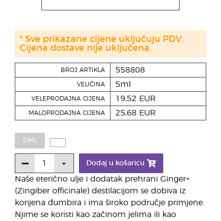
* Sve prikazane cijene uključuju PDV.
Cijena dostave nije uključena.
558808
BROJ ARTIKLA
5ml
VELIČINA
19,52 EUR
VELEPRODAJNA CIJENA
25,68 EUR
MALOPRODAJNA CIJENA
5ML
Dodaj u košaricu
Naše eterično ulje i dodatak prehrani Ginger+
(Zingiber officinale) destilacijom se dobiva iz
korijena đumbira i ima široko područje primjene.
Njime se koristi kao začinom jelima ili kao