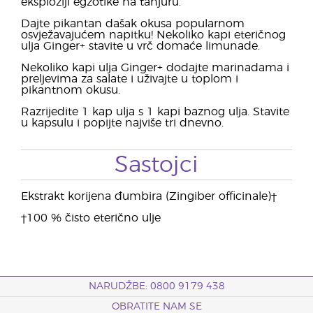
eksploziji egzotike na tanjuru.
Dajte pikantan dašak okusa popularnom
osvježavajućem napitku! Nekoliko kapi eteričnog
ulja Ginger+ stavite u vrč domaće limunade.
Nekoliko kapi ulja Ginger+ dodajte marinadama i
preljevima za salate i uživajte u toplom i
pikantnom okusu.
Razrijedite 1 kap ulja s 1 kapi baznog ulja. Stavite
u kapsulu i popijte najviše tri dnevno.
Sastojci
Ekstrakt korijena đumbira (Zingiber officinale)†
†100 % čisto eterično ulje
NARUDŽBE: 0800 9179 438
OBRATITE NAM SE