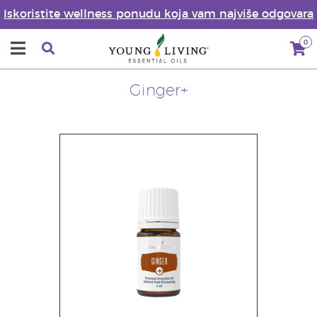
Iskoristite wellness ponudu koja vam najviše odgovara
0
Ginger+