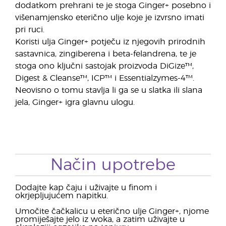
dodatkom prehrani te je stoga Ginger+ posebno i
višenamjensko eterično ulje koje je izvrsno imati
pri ruci.
Koristi ulja Ginger+ potječu iz njegovih prirodnih
sastavnica, zingiberena i beta-felandrena, te je
stoga ono ključni sastojak proizvoda DiGize™,
Digest & Cleanse™, ICP™ i Essentialzymes-4™.
Neovisno o tomu stavlja li ga se u slatka ili slana
jela, Ginger+ igra glavnu ulogu.
Način upotrebe
Dodajte kap čaju i uživajte u finom i
okrjepljujućem napitku.
Umočite čačkalicu u eterično ulje Ginger+, njome
promiješajte jelo iz woka, a zatim uživajte u