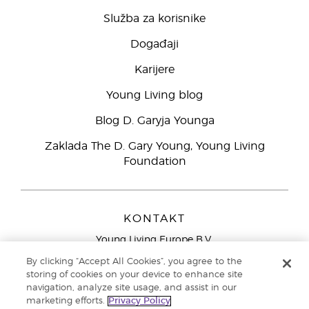
Služba za korisnike
Događaji
Karijere
Young Living blog
Blog D. Garyja Younga
Zaklada The D. Gary Young, Young Living
Foundation
KONTAKT
Young Living Europe B.V.
Peizerweg 97
By clicking “Accept All Cookies”, you agree to the
9727 AJ Groningen
storing of cookies on your device to enhance site
Nizozemska
navigation, analyze site usage, and assist in our
marketing efforts.
Privacy Policy
Sjedište tvrtke Young Living Europe Ltd.:
+44 (0) 20 3935