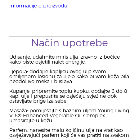
Informacije o proizvodu
Način upotrebe
Udisanje: udahnite miris ulja izravno iz bočice
kako biste osjetili nalet energije.
Ljepota: dodajte kapljicu ovog ulja svom
omiljenom losionu za tijelo kako bi vam koža bila
neodoljivo meka i blistava.
Kupanje: pripremite toplu kupku, dodajte 6 do 8
kapi ulja i prepustite se osjećaju svježine dok
ostavljate brige iza sebe.
Masaža: pomiješajte s baznim uljem Young Living
V-6® Enhanced Vegetable Oil Complex i
umasirajte u kožu.
Parfem: nanesite malu količinu ulja na vrat kao
osvježavajući parfem koji će vas pratiti na svakom