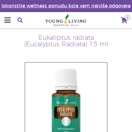
Iskoristite wellness ponudu koja vam najviše odgovara
0
Eukaliptus radiata
(Eucalyptus Radiata) 15 ml