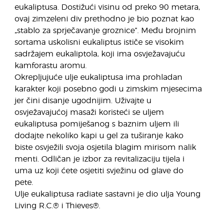
eukaliptusa. Dostižući visinu od preko 90 metara,
ovaj zimzeleni div prethodno je bio poznat kao
„stablo za sprječavanje groznice”. Među brojnim
sortama uskolisni eukaliptus ističe se visokim
sadržajem eukaliptola, koji ima osvježavajuću
kamforastu aromu.
Okrepljujuće ulje eukaliptusa ima prohladan
karakter koji posebno godi u zimskim mjesecima
jer čini disanje ugodnijim. Uživajte u
osvježavajućoj masaži koristeći se uljem
eukaliptusa pomiješanog s baznim uljem ili
dodajte nekoliko kapi u gel za tuširanje kako
biste osvježili svoja osjetila blagim mirisom nalik
menti. Odličan je izbor za revitalizaciju tijela i
uma uz koji ćete osjetiti svježinu od glave do
pete.
Ulje eukaliptusa radiate sastavni je dio ulja Young
Living R.C.® i Thieves®.