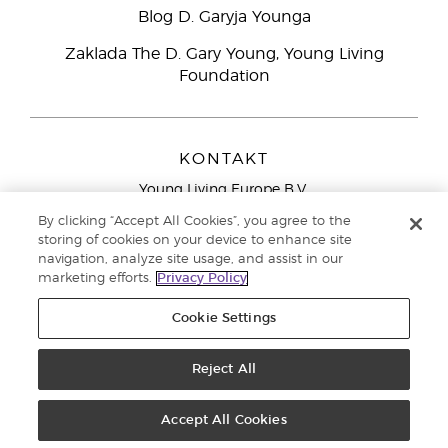
Blog D. Garyja Younga
Zaklada The D. Gary Young, Young Living
Foundation
KONTAKT
Young Living Europe B.V.
Peizerweg 97
By clicking “Accept All Cookies”, you agree to the
9727 AJ Groningen
storing of cookies on your device to enhance site
Nizozemska
navigation, analyze site usage, and assist in our
marketing efforts.
Privacy Policy
Sjedište tvrtke Young Living Europe Ltd.:
+44 (0) 20 3935
9000
Cookie Settings
Autorska prava © 2021. Young Living Essential Oils. Sva prava pridržana. |
Pravila o privatnosti
Reject All
Accept All Cookies