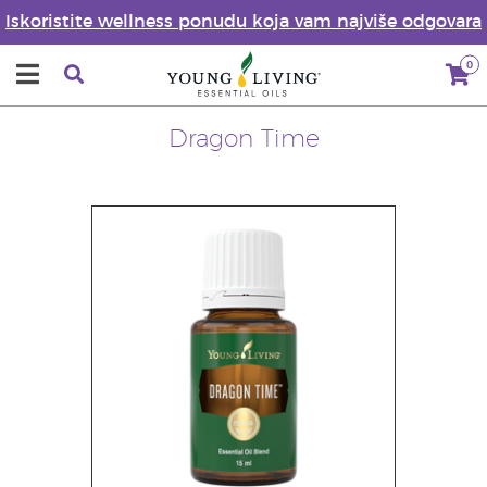
Iskoristite wellness ponudu koja vam najviše odgovara
0
Dragon Time