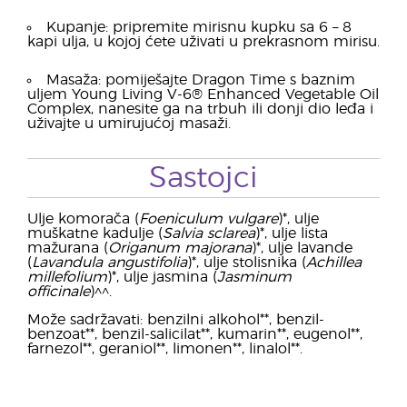
Kupanje: pripremite mirisnu kupku sa 6 – 8
kapi ulja, u kojoj ćete uživati u prekrasnom mirisu.
Masaža: pomiješajte Dragon Time s baznim
uljem Young Living V-6® Enhanced Vegetable Oil
Complex, nanesite ga na trbuh ili donji dio leđa i
uživajte u umirujućoj masaži.
Sastojci
Ulje komorača (
Foeniculum vulgare
)*, ulje
muškatne kadulje (
Salvia sclarea
)*, ulje lista
mažurana (
Origanum majorana
)*, ulje lavande
(
Lavandula angustifolia
)*, ulje stolisnika (
Achillea
millefolium
)*, ulje jasmina (
Jasminum
officinale
)^^.
Može sadržavati: benzilni alkohol**, benzil-
benzoat**, benzil-salicilat**, kumarin**, eugenol**,
farnezol**, geraniol**, limonen**, linalol**.