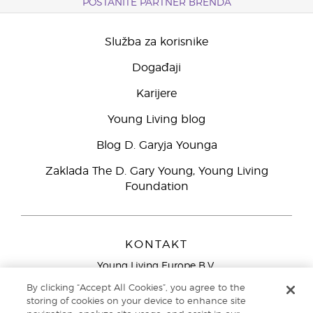
POSTANITE PARTNER BRENDA
Služba za korisnike
Događaji
Karijere
Young Living blog
Blog D. Garyja Younga
Zaklada The D. Gary Young, Young Living
Foundation
KONTAKT
Young Living Europe B.V.
Peizerweg 97
By clicking “Accept All Cookies”, you agree to the
9727 AJ Groningen
storing of cookies on your device to enhance site
Nizozemska