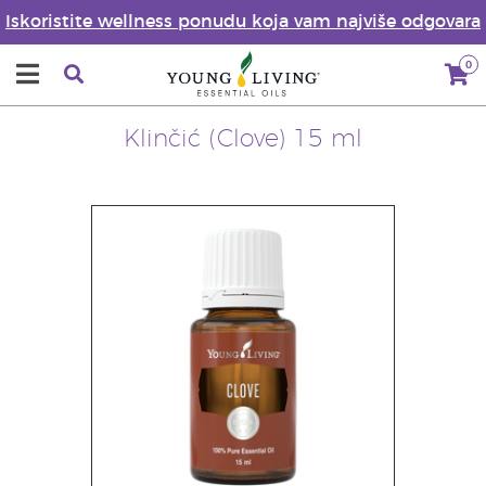
Iskoristite wellness ponudu koja vam najviše odgovara
0
Klinčić (Clove) 15 ml