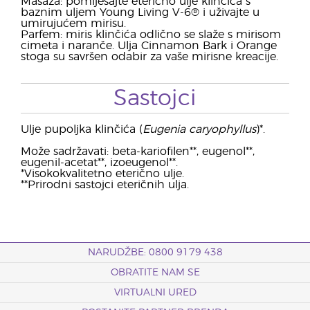
Masaža: pomiješajte eterično ulje klinčića s
baznim uljem Young Living V-6® i uživajte u
umirujućem mirisu.
Parfem: miris klinčića odlično se slaže s mirisom
cimeta i naranče. Ulja Cinnamon Bark i Orange
stoga su savršen odabir za vaše mirisne kreacije.
Sastojci
Ulje pupoljka klinčića (
Eugenia caryophyllus
)*.
Može sadržavati: beta-kariofilen**, eugenol**,
eugenil-acetat**, izoeugenol**.
*Visokokvalitetno eterično ulje.
**Prirodni sastojci eteričnih ulja.
NARUDŽBE: 0800 9179 438
OBRATITE NAM SE
VIRTUALNI URED