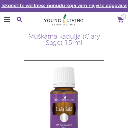
Iskoristite wellness ponudu koja vam najviše odgovara
0
Muškatna kadulja (Clary
Sage) 15 ml