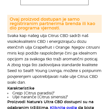
Ovaj proizvod dostupan je samo
registriranim partnerima brenda ili kao
dio programa vjernosti.
Svaka kap našeg ulja Citrus CBD sadrži naš
visokokvalitetni CBD i energizirajuću dozu
eteričnih ulja Grapefruit i Orange. Njegov citrusni
miris koji podiže raspoloženje čini ga idealnom
opcijom za svakoga tko traži aromatični poticaj.
A zbog toga što zadovoljava standarde kvalitete
Seed to Seal® Young Livinga, možete s potpunim
povjerenjem upotrebljavati naše ulje Citrus CBD
svaki dan.
Karakteristike
Grejp (Citrus paradisi)*
Ulje naranče (Citrus sinensis)*
Proizvodi Nature’s Ultra CBD dostupni su na
odabranim tržištima.
Kliknite ovdje
da biste