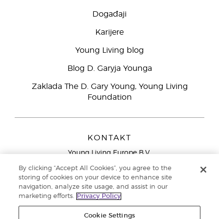
Događaji
Karijere
Young Living blog
Blog D. Garyja Younga
Zaklada The D. Gary Young, Young Living
Foundation
KONTAKT
Young Living Europe B.V.
Peizerweg 97
By clicking “Accept All Cookies”, you agree to the
9727 AJ Groningen
storing of cookies on your device to enhance site
Nizozemska
navigation, analyze site usage, and assist in our
marketing efforts.
Privacy Policy
Sjedište tvrtke Young Living Europe Ltd.:
+44 (0) 20 3935
9000
Cookie Settings