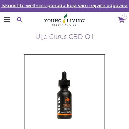
Iskoristite wellness ponudu koja vam najviše odgovara
0
Ulje Citrus CBD Oil