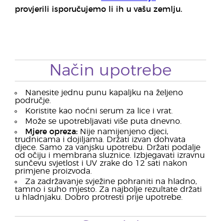
provjerili isporučujemo li ih u vašu zemlju.
Način upotrebe
Nanesite jednu punu kapaljku na željeno
područje.
Koristite kao noćni serum za lice i vrat.
Može se upotrebljavati više puta dnevno.
Mjere opreza:
Nije namijenjeno djeci,
trudnicama i dojiljama. Držati izvan dohvata
djece. Samo za vanjsku upotrebu. Držati podalje
od očiju i membrana sluznice. Izbjegavati izravnu
sunčevu svjetlost i UV zrake do 12 sati nakon
primjene proizvoda.
Za zadržavanje svježine pohraniti na hladno,
tamno i suho mjesto. Za najbolje rezultate držati
u hladnjaku. Dobro protresti prije upotrebe.