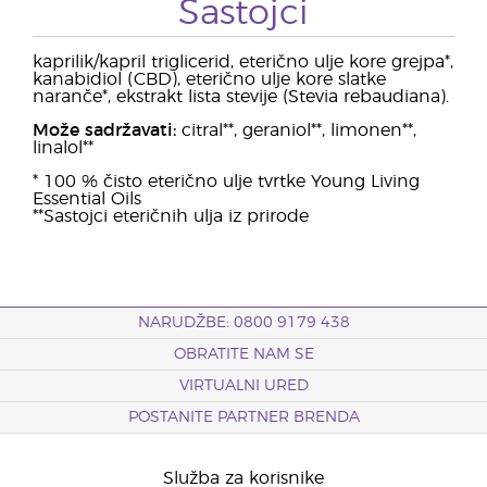
Sastojci
kaprilik/kapril triglicerid, eterično ulje kore grejpa*,
kanabidiol (CBD), eterično ulje kore slatke
naranče*, ekstrakt lista stevije (Stevia rebaudiana).
Može sadržavati:
citral**, geraniol**, limonen**,
linalol**
* 100 % čisto eterično ulje tvrtke Young Living
Essential Oils
**Sastojci eteričnih ulja iz prirode
NARUDŽBE: 0800 9179 438
OBRATITE NAM SE
VIRTUALNI URED
POSTANITE PARTNER BRENDA
Služba za korisnike