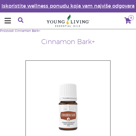
Iskoristite wellness ponudu koja vam najviše odgovara
0
Proizvodi
Cinnamon Bark+
Cinnamon Bark+