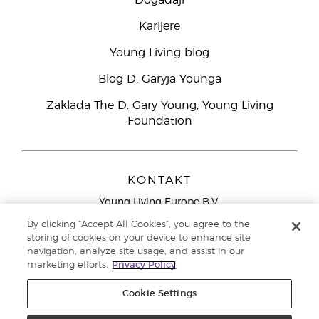
Događaji
Karijere
Young Living blog
Blog D. Garyja Younga
Zaklada The D. Gary Young, Young Living
Foundation
KONTAKT
Young Living Europe B.V.
Peizerweg 97
By clicking “Accept All Cookies”, you agree to the
9727 AJ Groningen
storing of cookies on your device to enhance site
Nizozemska
navigation, analyze site usage, and assist in our
marketing efforts.
Privacy Policy
Sjedište tvrtke Young Living Europe Ltd.:
+44 (0) 20 3935
9000
Cookie Settings