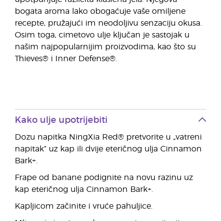
bogata aroma lako obogaćuje vaše omiljene
recepte, pružajući im neodoljivu senzaciju okusa.
Osim toga, cimetovo ulje ključan je sastojak u
našim najpopularnijim proizvodima, kao što su
Thieves® i Inner Defense®.
Kako ulje upotrijebiti
Dozu napitka NingXia Red® pretvorite u „vatreni
napitak” uz kap ili dvije eteričnog ulja Cinnamon
Bark+.
Frape od banane podignite na novu razinu uz
kap eteričnog ulja Cinnamon Bark+.
Kapljicom začinite i vruće pahuljice.