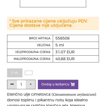
* Sve prikazane cijene uključuju PDV.
Cijena dostave nije uključena.
558508
BROJ ARTIKLA
5 ml
VELIČINA
31,07 EUR
VELEPRODAJNA CIJENA
40,88 EUR
MALOPRODAJNA CIJENA
5 ML
Dodaj u košaricu
Cinnamomum zeylanicum
Eterično ulje cimetovca (
)
donosi toplinu i pikantnu notu koja idealno
upotpunjuje različita klasična jela. Njegova