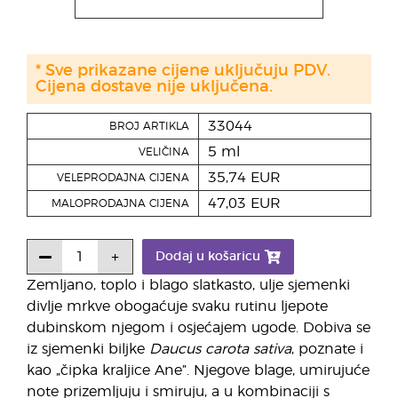
* Sve prikazane cijene uključuju PDV.
Cijena dostave nije uključena.
33044
BROJ ARTIKLA
5 ml
VELIČINA
35,74 EUR
VELEPRODAJNA CIJENA
47,03 EUR
MALOPRODAJNA CIJENA
Dodaj u košaricu
Zemljano, toplo i blago slatkasto, ulje sjemenki
divlje mrkve obogaćuje svaku rutinu ljepote
dubinskom njegom i osjećajem ugode. Dobiva se
iz sjemenki biljke
Daucus carota sativa
, poznate i
kao „čipka kraljice Ane”. Njegove blage, umirujuće
note prizemljuju i smiruju, a u kombinaciji s