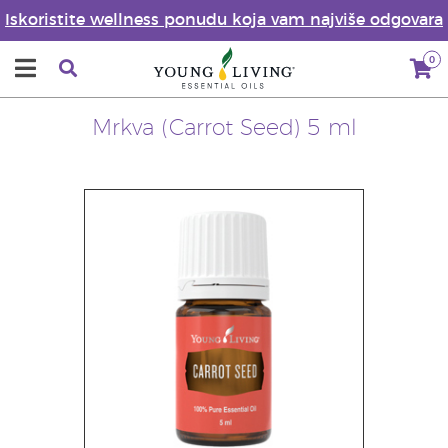
Iskoristite wellness ponudu koja vam najviše odgovara
0
Mrkva (Carrot Seed) 5 ml