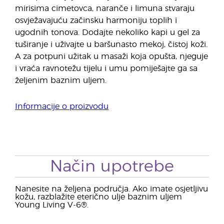
mirisima cimetovca, naranče i limuna stvaraju
osvježavajuću začinsku harmoniju toplih i
ugodnih tonova. Dodajte nekoliko kapi u gel za
tuširanje i uživajte u baršunasto mekoj, čistoj koži.
A za potpuni užitak u masaži koja opušta, njeguje
i vraća ravnotežu tijelu i umu pomiješajte ga sa
željenim baznim uljem.
Informacije o proizvodu
Način upotrebe
Nanesite na željena područja. Ako imate osjetljivu
kožu, razblažite eterično ulje baznim uljem
Young Living V-6®.