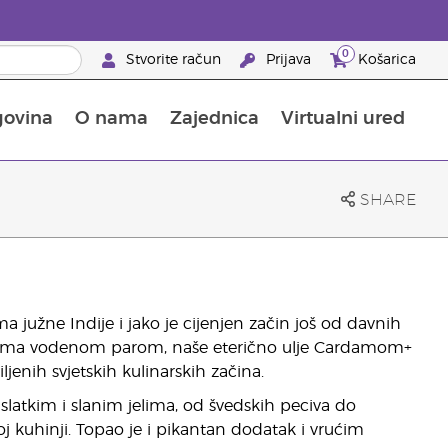
0
Stvorite račun
Prijava
Košarica
govina
O nama
Zajednica
Virtualni ured
pusta na proizvode za njegu kože
Saznajte sve o hranjivim tvarima
Vodič kroz Young Livingove dodatke prehrani
Kako upotrebljavati eterična ulja
25 prednosti za partnere brenda
SHARE
 južne Indije i jako je cijenjen začin još od davnih
oma vodenom parom, naše eterično ulje Cardamom+
jenih svjetskih kulinarskih začina.
latkim i slanim jelima, od švedskih peciva do
koj kuhinji. Topao je i pikantan dodatak i vrućim