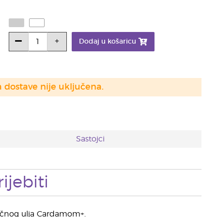
Dodaj u košaricu
a dostave nije uključena.
Sastojci
ijebiti
ričnog ulja Cardamom+.