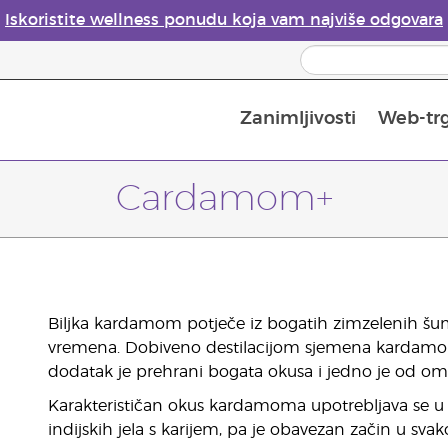
Iskoristite wellness ponudu koja vam najviše odgovara
Zanimljivosti
Web-tr
Mjere sigurnosti pri upotrebi eteričnih ulja
Vodič za difuzore eteričnih ulja
Postupak upisa u Young Living
Posljednja prilika: 50 % po
Cardamom+
Biljka kardamom potječe iz bogatih zimzelenih šuma
vremena. Dobiveno destilacijom sjemena kardam
dodatak je prehrani bogata okusa i jedno je od omil
Karakterističan okus kardamoma upotrebljava se u s
indijskih jela s karijem, pa je obavezan začin u sva