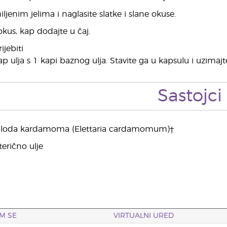
jenim jelima i naglasite slatke i slane okuse.
okus, kap dodajte u čaj.
ijebiti
ap ulja s 1 kapi baznog ulja. Stavite ga u kapsulu i uzimaj
Sastojci
ploda kardamoma (Elettaria cardamomum)†
erično ulje
M SE
VIRTUALNI URED