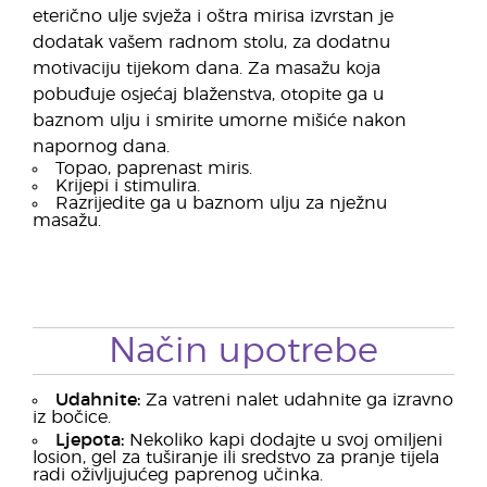
eterično ulje svježa i oštra mirisa izvrstan je
dodatak vašem radnom stolu, za dodatnu
motivaciju tijekom dana. Za masažu koja
pobuđuje osjećaj blaženstva, otopite ga u
baznom ulju i smirite umorne mišiće nakon
napornog dana.
Topao, paprenast miris.
Krijepi i stimulira.
Razrijedite ga u baznom ulju za nježnu
masažu.
Način upotrebe
Udahnite:
Za vatreni nalet udahnite ga izravno
iz bočice.
Ljepota:
Nekoliko kapi dodajte u svoj omiljeni
losion, gel za tuširanje ili sredstvo za pranje tijela
radi oživljujućeg paprenog učinka.