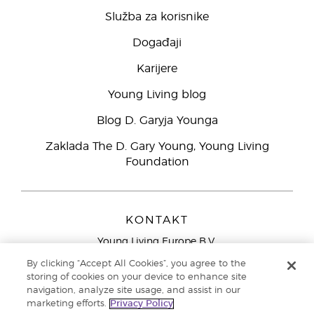
Služba za korisnike
Događaji
Karijere
Young Living blog
Blog D. Garyja Younga
Zaklada The D. Gary Young, Young Living
Foundation
KONTAKT
Young Living Europe B.V.
Peizerweg 97
By clicking “Accept All Cookies”, you agree to the
9727 AJ Groningen
storing of cookies on your device to enhance site
Nizozemska
navigation, analyze site usage, and assist in our
marketing efforts.
Privacy Policy
Sjedište tvrtke Young Living Europe Ltd.:
+44 (0) 20 3935