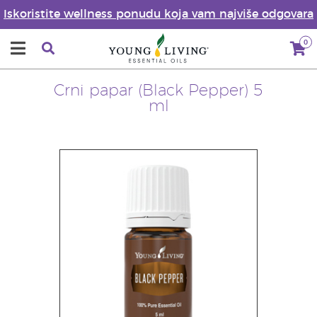
Iskoristite wellness ponudu koja vam najviše odgovara
0
Crni papar (Black Pepper) 5
ml