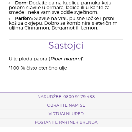
Dom:
Dodajte ga na kuglicu pamuka koju
potom stavite u ormare, ladice ili u kante za
smeće i neka vam sve odiše svježinom.
Parfem:
Stavite na vrat, pulsne točke i prsni
koš za okrjepu. Dobro se kombinira s eteričnim
uljima Cinnamon, Bergamot ili Lemon.
Sastojci
Ulje ploda papra (
Piper nigrum
)*.
*100 % čisto eterično ulje
NARUDŽBE: 0800 9179 438
OBRATITE NAM SE
VIRTUALNI URED
POSTANITE PARTNER BRENDA