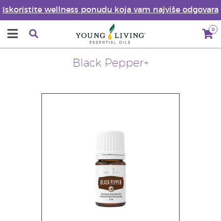
Iskoristite wellness ponudu koja vam najviše odgovara
0
Black Pepper+