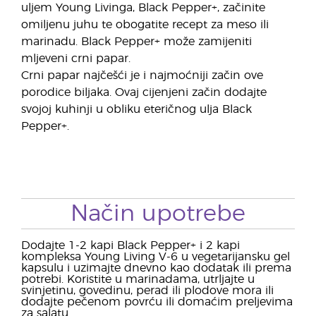
uljem Young Livinga, Black Pepper+, začinite
omiljenu juhu te obogatite recept za meso ili
marinadu. Black Pepper+ može zamijeniti
mljeveni crni papar.
Crni papar najčešći je i najmoćniji začin ove
porodice biljaka. Ovaj cijenjeni začin dodajte
svojoj kuhinji u obliku eteričnog ulja Black
Pepper+.
Način upotrebe
Dodajte 1-2 kapi Black Pepper+ i 2 kapi
kompleksa Young Living V-6 u vegetarijansku gel
kapsulu i uzimajte dnevno kao dodatak ili prema
potrebi. Koristite u marinadama, utrljajte u
svinjetinu, govedinu, perad ili plodove mora ili
dodajte pečenom povrću ili domaćim preljevima
za salatu.