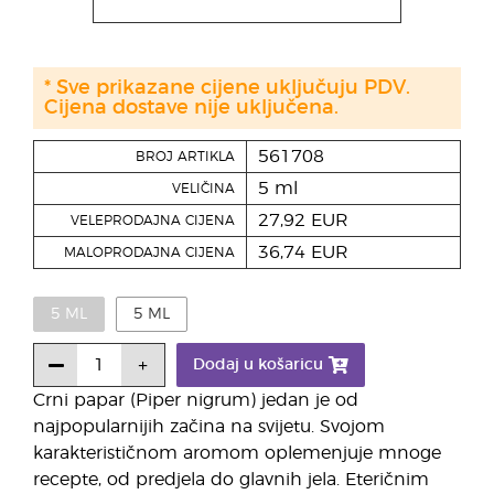
* Sve prikazane cijene uključuju PDV.
Cijena dostave nije uključena.
561708
BROJ ARTIKLA
5 ml
VELIČINA
27,92 EUR
VELEPRODAJNA CIJENA
36,74 EUR
MALOPRODAJNA CIJENA
5 ML
5 ML
Dodaj u košaricu
Crni papar (Piper nigrum) jedan je od
najpopularnijih začina na svijetu. Svojom
karakterističnom aromom oplemenjuje mnoge
recepte, od predjela do glavnih jela. Eteričnim