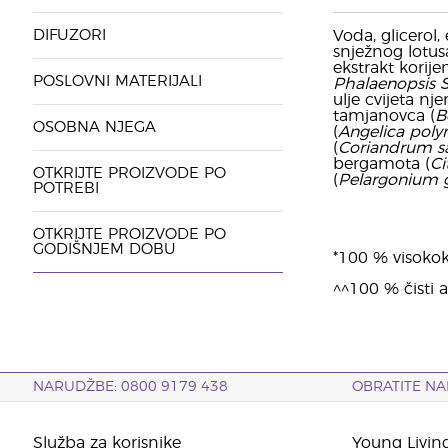
DIFUZORI
Voda, glicerol,
snježnog lotus
ekstrakt korije
POSLOVNI MATERIJALI
Phalaenopsis 
ulje cvijeta nj
tamjanovca (
B
OSOBNA NJEGA
(
Angelica poly
(
Coriandrum s
bergamota (
Ci
OTKRIJTE PROIZVODE PO
(
Pelargonium g
POTREBI
OTKRIJTE PROIZVODE PO
GODIŠNJEM DOBU
*100 % visokokv
^^100 % čisti a
NARUDŽBE: 0800 9179 438
OBRATITE NA
Služba za korisnike
Young Livin