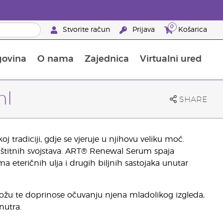
0
Stvorite račun
Prijava
Košarica
govina
O nama
Zajednica
Virtualni ured
pusta na proizvode za njegu kože
Saznajte sve o hranjivim tvarima
Vodič kroz Young Livingove dodatke prehrani
Kako upotrebljavati eterična ulja
25 prednosti za partnere brenda
ml
SHARE
 tradiciji, gdje se vjeruje u njihovu veliku moć.
aštitnih svojstava. ART® Renewal Serum spaja
a eteričnih ulja i drugih biljnih sastojaka unutar
u kožu te doprinose očuvanju njena mladolikog izgleda,
nutra.