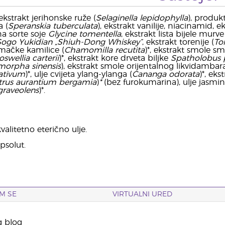
 ekstrakt jerihonske ruže (
Selaginella lepidophylla
), produk
a (
Speranskia tuberculata
), ekstrakt vanilije, niacinamid, e
na sorte soje
Glycine tomentella
, ekstrakt lista bijele murve
Sogo Yukidian „Shiuh-Dong Whiskey”
, ekstrakt torenije (
To
emačke kamilice (
Chamomilla recutita
)*, ekstrakt smole sm
oswellia carterii
)*, ekstrakt kore drveta biljke
Spatholobus p
morpha sinensis
), ekstrakt smole orijentalnog likvidambara
ativum
)*, ulje cvijeta ylang-ylanga (
Cananga odorata
)*, eks
trus aurantium bergamia
)
*
(bez furokumarina), ulje jasmi
raveolens
)*.
alitetno eterično ulje.
psolut.
M SE
VIRTUALNI URED
g blog