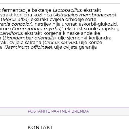
t fermentacije bakterije
Lactobacillus
, ekstrakt
kstrakt korijena kozlinca (
Astragalus membranaceus
),
 (
Morus alba
), ekstrakt cvijeta orhideje sorte
renia concolor
), natrijev hijaluronat, askorbil-glukozid,
irne (
Commiphora myrrha
)*, ekstrakt smole arapskog
arviflorus
, ekstrakt korijena kineske anđelike
 (
Liquidambar orientalis
), ulje sjemenki korijandra
trakt cvijeta šafrana (
Crocus sativus
), ulje korice
na
(
Jasminum officinale
), ulje cvijeta geranija
POSTANITE PARTNER BRENDA
KONTAKT