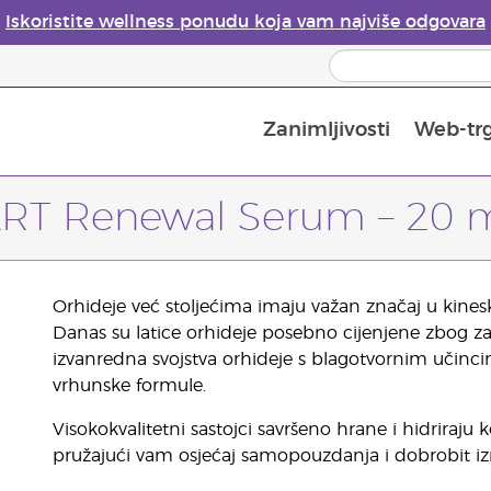
Iskoristite wellness ponudu koja vam najviše odgovara
Zanimljivosti
Web-tr
Mjere sigurnosti pri upotrebi eteričnih ulja
Vodič za difuzore eteričnih ulja
Postupak upisa u Young Living
Posljednja prilika: 50 % po
RT Renewal Serum – 20 
Orhideje već stoljećima imaju važan značaj u kineskoj
Danas su latice orhideje posebno cijenjene zbog z
izvanredna svojstva orhideje s blagotvornim učincim
vrhunske formule.
Visokokvalitetni sastojci savršeno hrane i hidriraj
pružajući vam osjećaj samopouzdanja i dobrobit iz