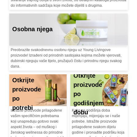
stvaranje trajnog obilja u svom životu, od detaljnih kataloga proizvoda
do informativnih sadržaja koje možete dijeliti s drugima.
Osobna njega
Preobrazite svakodnevnu osobnu njegu uz Young Livingove
proizvode! Izrađeni od prirodnih sastojaka kojima možete vjerovati,
dubinski njeguju vaše tijelo, pružajući čistu i prirodnu njegu svakog
dana.
Otkrijte
Otkrijte
proizvode
proizvode
po
po
godišnjem
potrebi
Istražite proizvode prilagođene
Kako se godišnja doba
dobu
vašim specifičnim potrebama
mijenjaju, mijenjaju se i naše
koji unapređuju gotovo svaki
potrebe. Istražite proizvode
aspekt života – od muškog i
prilagođene svakom dijelu
ženskog wellnessa do prirodne
godine i pronađite podršku koja