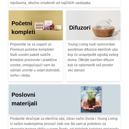
mješavina, stručno izrađenih od najčišćih sastojaka.
Početni
Difuzori
kompleti
Pripremite se za uspjeh uz
Young Living nudi raznovrstan
Premium početne komplete!
asortiman difuzora eteričnih ulja
Naši uvodni paketi sadrže
koji će unaprijediti ugođaj vašeg
temeljne proizvode i praktične
doma. Otkrijte savršen difuzor
uzorke, omogućujući vam da
koji će oplemeniti vaš prostor
odmah uronite u svijet dobrobiti,
već danas!
svrhe i obilja.
Poslovni
materijali
Postanite stručnjak za eterična ulja, zdrav način života i Young Living.
U našim materijalima pronaći ćete sve što vam je potrebno za