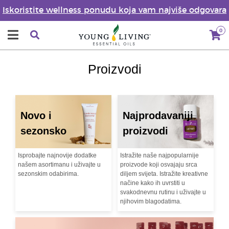
Iskoristite wellness ponudu koja vam najviše odgovara
0
Proizvodi
Novo i
Najprodavaniji
sezonsko
proizvodi
Isprobajte najnovije dodatke
Istražite naše najpopularnije
našem asortimanu i uživajte u
proizvode koji osvajaju srca
sezonskim odabirima.
diljem svijeta. Istražite kreativne
načine kako ih uvrstiti u
svakodnevnu rutinu i uživajte u
njihovim blagodatima.