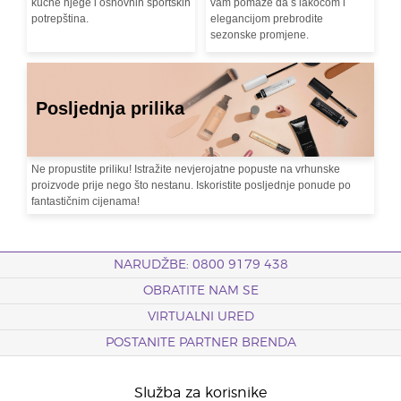
kućne njege i osnovnih sportskih
vam pomaže da s lakoćom i
potrepština.
elegancijom prebrodite
sezonske promjene.
Posljednja prilika
Ne propustite priliku! Istražite nevjerojatne popuste na vrhunske
proizvode prije nego što nestanu. Iskoristite posljednje ponude po
fantastičnim cijenama!
NARUDŽBE: 0800 9179 438
OBRATITE NAM SE
VIRTUALNI URED
POSTANITE PARTNER BRENDA
Služba za korisnike