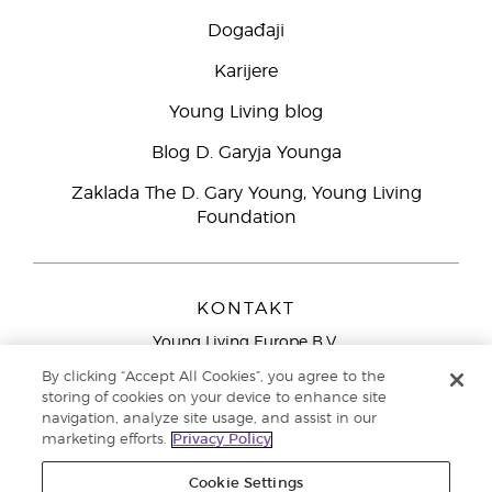
Događaji
Karijere
Young Living blog
Blog D. Garyja Younga
Zaklada The D. Gary Young, Young Living
Foundation
KONTAKT
Young Living Europe B.V.
Peizerweg 97
By clicking “Accept All Cookies”, you agree to the
9727 AJ Groningen
storing of cookies on your device to enhance site
Nizozemska
navigation, analyze site usage, and assist in our
marketing efforts.
Privacy Policy
Sjedište tvrtke Young Living Europe Ltd.:
+44 (0) 20 3935
9000
Cookie Settings