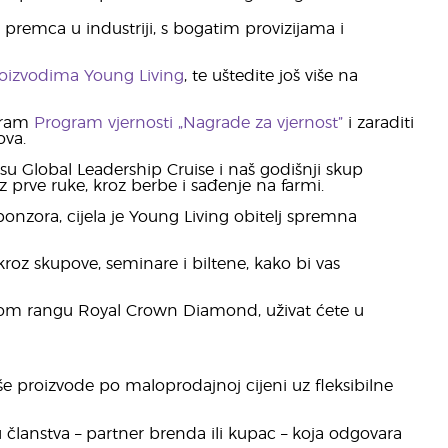
premca u industriji, s bogatim provizijama i
oizvodima Young Living
, te uštedite još više na
ogram
Program vjernosti „Nagrade za vjernost”
i zaraditi
ova.
u Global Leadership Cruise i naš godišnji skup
z prve ruke, kroz berbe i sađenje na farmi.
onzora, cijela je Young Living obitelj spremna
roz skupove, seminare i biltene, kako bi vas
žnom rangu Royal Crown Diamond, uživat ćete u
še proizvode po maloprodajnoj cijeni uz fleksibilne
članstva – partner brenda ili kupac – koja odgovara