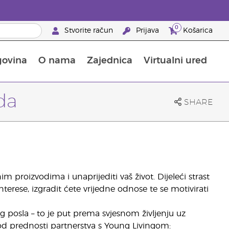
0
Stvorite račun
Prijava
Košarica
govina
O nama
Zajednica
Virtualni ured
pusta na proizvode za njegu kože
Saznajte sve o hranjivim tvarima
Vodič kroz Young Livingove dodatke prehrani
Kako upotrebljavati eterična ulja
25 prednosti za partnere brenda
da
SHARE
m proizvodima i unaprijediti vaš život. Dijeleći strast
nterese, izgradit ćete vrijedne odnose te se motivirati
g posla – to je put prema svjesnom življenju uz
 od prednosti partnerstva s Young Livingom: