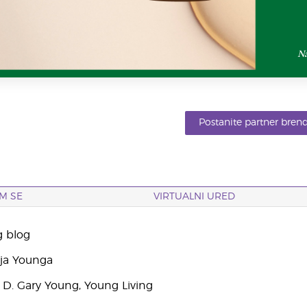
Na
Postanite partner bren
M SE
VIRTUALNI URED
g blog
yja Younga
 D. Gary Young, Young Living