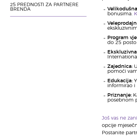
25 PREDNOSTI ZA PARTNERE
Velikodušn
BRENDA
bonusima.
K
Veleprodajne
ekskluzivni
Program vje
do 25 posto 
Ekskluzivna
Internationa
Zajednica:
U
pomoći vam 
Edukacija:
Y
informirao 
Priznanje:
K
posebnom pr
Još vas ne zan
opcije mjesečn
Postanite part