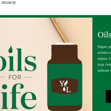
situaciji.
Oil
Stigao j
učinkovi
uljima. 
koje ćete
jednom m