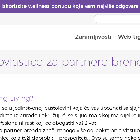
Iskoristite wellness ponudu koja vam najviše odgovara
Zanimljivosti
Web-tr
Mjere sigurnosti pri upotrebi eteričnih ulja
Vodič za difuzore eteričnih ulja
Postupak upisa u Young Living
Posljednja prilika: 50 % po
ovlastice za partnere bren
ng Living?
se u jedinstvenoj pustolovini koja će vas upoznati sa sjajni
ma iz prirode i okružujući se s ljudima s kojima dijelite i
fesionalni rast koji će obogatiti vaš život.
ao partner brenda znači mnogo više od pokretanja vlastito
ice koja teži dobrobiti i prosperitetu. Ovo su samo neke