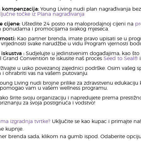
a kompenzacija:
Young Living nudi plan nagrađivanja bez 
ljučne točke iz Plana nagrađivanja
 cijene:
Uštedite 24 posto na maloprodajnoj cijeni na
pr
m ponudama i promocijama svakog mjeseca.
rnosti:
Kao partner brenda, imate pravo upisati se u pr
vrijednosti svake narudžbe u vidu Program vjernosti bod
 iskustva
:
Sudjelujte u jedinstvenim događajima, kao što s
l Grand Convention te iskusite naš proces
Seed to Seal®
i
živajte u usko povezanoj zajednici podrške. Osim vašeg sp
i ohrabriti vas na vašem putovanju.
oung Living nudi brojne prilike za zdravstvenu edukaciju k
i pomogao vam u vašem wellness programu.
ako širite svoju organizaciju i napredujete prema presti
iznanju za svoja postignuća i vodstvo!
ima izgradnja tvrtke?
Uključite se kao kupac i primajte na
e kupnje.
ner brenda sada, klikom na gumb ispod. Odaberite opciju 