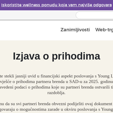
Iskoristite wellness ponudu koja vam najviše odgovara
Zanimljivosti
Web-tr
Mjere sigurnosti pri upotrebi eteričnih ulja
Vodič za difuzore eteričnih ulja
Postupak upisa u Young Living
Posljednja prilika: 50 % po
Izjava o prihodima
e stekli jasniji uvid u financijski aspekt poslovanja s Young
zvješće o prihodima partnera brenda u SAD-u za 2025. godin
avedeni podaci o prihodima koje su partneri brenda ostvarili 
razdoblja.
mu da su svi partneri brenda obvezni podijeliti ovaj dokument
govaraju o mogućnostima zarade u okviru poslovanja s Youn