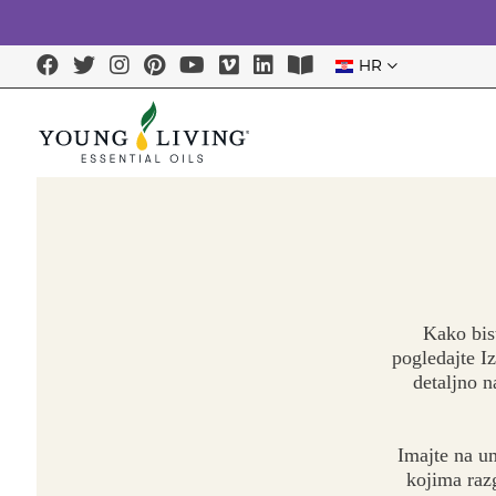
HR
Kako bist
pogledajte I
detaljno n
Imajte na u
kojima raz