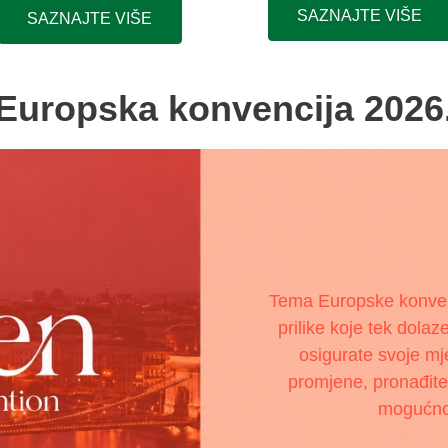
SAZNAJTE VIŠE
SAZNAJTE VIŠE
Europska konvencija 2026
Tema Europske konvenc
prilike koje tek dola
osigurate svoje mj
promjene, pronađite 
mogućnos