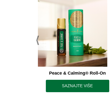
ss Away®
Peace & Calming® Roll-On
ŠE
SAZNAJTE VIŠE