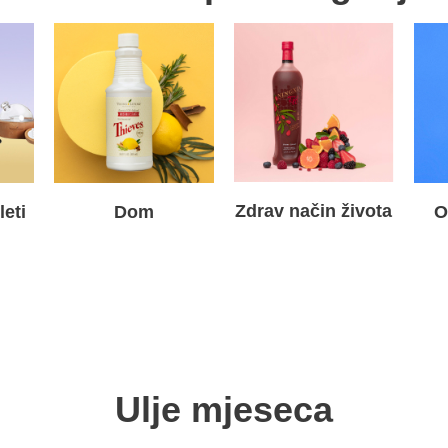
Zdrav način života
eti
Dom
O
Ulje mjeseca