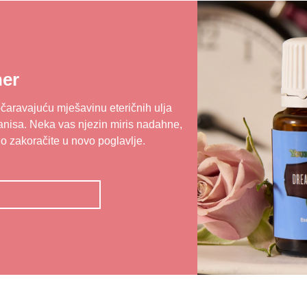
er
očaravajuću mješavinu eteričnih ulja
anisa. Neka vas njezin miris nadahne,
 zakoračite u novo poglavlje.