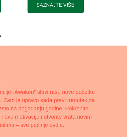
SAZNAJTE VIŠE
.
ije „Awaken” slavi rast, nove početke i
ze. Zato je upravo sada pravi trenutak da
esto na događanju godine. Pokrenite
novu motivaciju i otvorite vrata novim
tima – sve počinje ovdje.