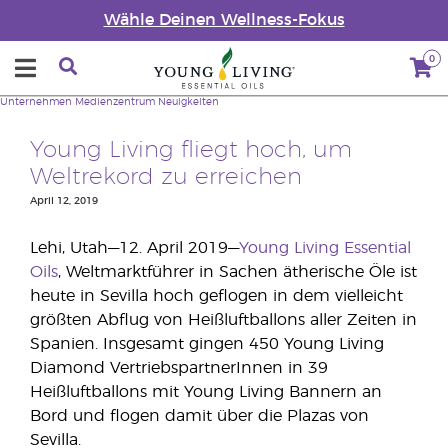
Wähle Deinen Wellness-Fokus
0
Unternehmen
Medienzentrum
Neuigkeiten
Young Living fliegt hoch, um
Weltrekord zu erreichen
April 12, 2019
Lehi, Utah—12. April 2019—
Young Living Essential
Oils
, Weltmarktführer in Sachen ätherische Öle ist
heute in Sevilla hoch geflogen in dem vielleicht
größten Abflug von Heißluftballons aller Zeiten in
Spanien. Insgesamt gingen 450 Young Living
Diamond VertriebspartnerInnen in 39
Heißluftballons mit Young Living Bannern an
Bord und flogen damit über die Plazas von
Sevilla.