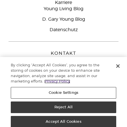
Karriere
Young Living Blog
D. Gary Young Blog
Datenschutz
KONTAKT
Young Living Europe B.V.
By clicking “Accept All Cookies”, you agree to the
Peizerweg 97
storing of cookies on your device to enhance site
9727 AJ Groningen
navigation, analyze site usage, and assist in our
Netherlands
marketing efforts.
Privacy Policy
Kundenservice:
08000-825049
Cookie Settings
Copyright © 2021 Young Living Essential Oils. Alle Rechte vorbehalten. |
Datenschutzerklärung
Reject All
|
Impressum
Accept All Cookies