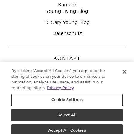
Karriere
Young Living Blog
D. Gary Young Blog
Datenschutz
KONTAKT
Young Living Europe B.V.
By clicking “Accept All Cookies”, you agree to the
Peizerweg 97
storing of cookies on your device to enhance site
9727 AJ Groningen
navigation, analyze site usage, and assist in our
Netherlands
marketing efforts.
Privacy Policy
Kundenservice:
08000-825049
Cookie Settings
Copyright © 2021 Young Living Essential Oils. Alle Rechte vorbehalten. |
Datenschutzerklärung
|
Impressum
Reject All
Accept All Cookies