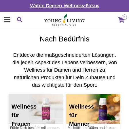
Wähle Deinen Wellness-Fokus
0
Nach Bedürfnis
Entdecke die maßgeschneiderten Lösungen,
die jeden Aspekt des Lebens verbessern, von
Wellness für Damen und Herren zu
natürlichen Produkten für Dein Zuhause und
das wichtigste für den Sport.
Wellness
Wellness
für
für
Frauen
Männer
Fühle Dich bestärkt mit unseren
Mit kräftigen Düften und Luxus-