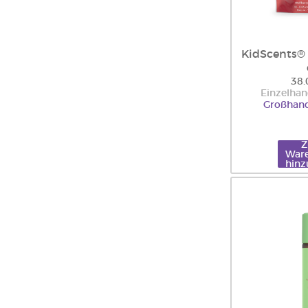
KidScents®
38.
Einzelhan
Großhand
War
hinz