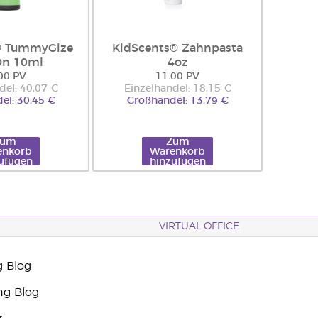
® TummyGize
KidScents® Zahnpasta
On 10ml
4oz
00 PV
11.00 PV
del: 40,07 €
Einzelhandel: 18,15 €
el: 30,45 €
Großhandel: 13,79 €
Zum
Zum
enkorb
Warenkorb
ufügen
hinzufügen
VIRTUAL OFFICE
g Blog
ng Blog