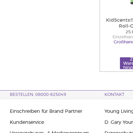
KidScents
Roll-
25.
Einzelhan
Großhand
War
hinz
BESTELLEN: 08000-825049
KONTAKT
Einschreiben für Brand Partner
Young Livin
Kundenservice
D. Gary You