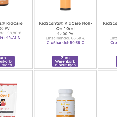
s® KidCare
KidScents® KidCare Roll-
KidSc
On 10ml
00 PV
del: 58,86 €
42.00 PV
el: 44,73 €
Einzelhandel: 66,69 €
Einz
Großhandel: 50,68 €
Gro
Zum
Zum
enkorb
Warenkorb
ufügen
hinzufügen