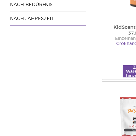
NACH BEDÜRFNIS
NACH JAHRESZEIT
KidScent
37.
Einzelhan
Großhand
War
hinz