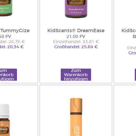
s TummyGize
KidScents® DreamEase
KidSc
R
50 PV
21.00 PV
del: 26,76 €
Einzelhandel: 33,81 €
el: 20,34 €
Großhandel: 25,69 €
Einz
Gro
Zum
Zum
enkorb
Warenkorb
ufügen
hinzufügen