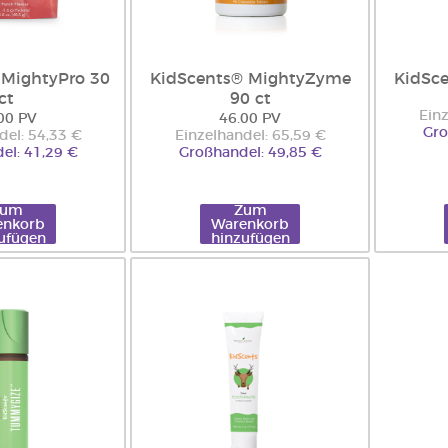
 MightyPro 30
KidScents® MightyZyme
KidSce
ct
90 ct
Einz
00 PV
46.00 PV
Gro
del: 54,33 €
Einzelhandel: 65,59 €
el: 41,29 €
Großhandel: 49,85 €
Zum
Zum
enkorb
Warenkorb
ufügen
hinzufügen