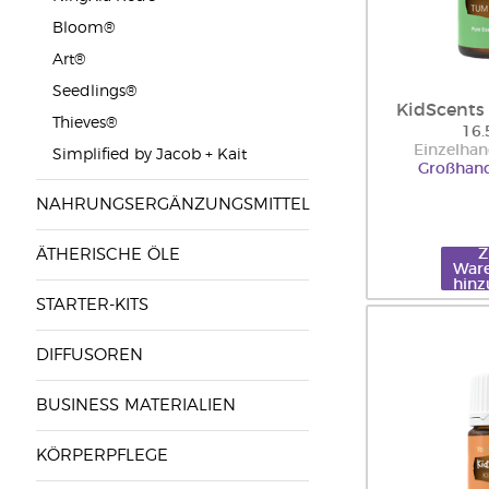
Bloom®
Art®
Seedlings®
KidScent
Thieves®
16.
Einzelhan
Simplified by Jacob + Kait
Großhand
NAHRUNGSERGÄNZUNGSMITTEL
ÄTHERISCHE ÖLE
War
hinz
STARTER-KITS
DIFFUSOREN
BUSINESS MATERIALIEN
KÖRPERPFLEGE