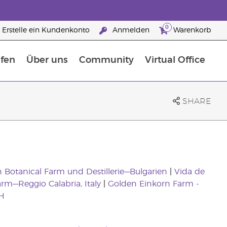
0
Erstelle ein Kundenkonto
Anmelden
Warenkorb
fen
Über uns
Community
Virtual Office
flege
rfahre mehr über Nährstoffe
Der Young Living Guide zu Nahrungsergänzungsmitteln
ie man ätherische Öle verwendet
25 raisons de devenir Partenaire de la marque
SHARE
 Botanical Farm und Destillerie—Bulgarien
|
Vida de
arm—Reggio Calabria, Italy
|
Golden Einkorn Farm -
H