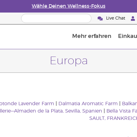
Wähle Deinen Wellness-Fokus
Live Chat
Mehr erfahren
Einkau
Die Geschichte von ätherischen Öle
Leitfaden für ätherische Öle
Alles über Diffusoren für ätherische Öle
Letzte Chance: 50 % Rabatt auf Hautp
E
W
Europa
Rotonde Lavender Farm
|
Dalmatia Aromatic Farm
|
Balkan
illerie—Almaden de la Plata, Sevilla, Spanien
|
Bella Vista F
SAULT, FRANKREIC