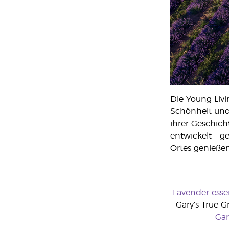
Die Young Livi
Schönheit und 
ihrer Geschich
entwickelt – g
Ortes genieße
Lavender essen
Gary’s True G
Gar