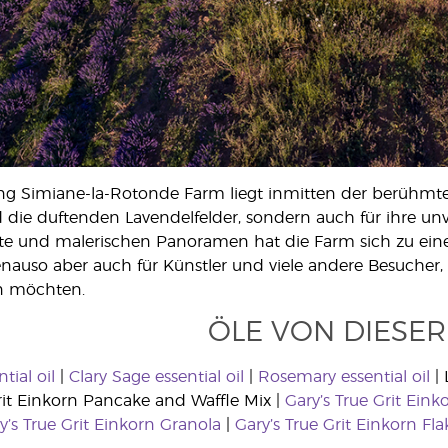
ng Simiane-la-Rotonde Farm liegt inmitten der berühmten
die duftenden Lavendelfelder, sondern auch für ihre un
te und malerischen Panoramen hat die Farm sich zu einer
enauso aber auch für Künstler und viele andere Besucher,
n möchten.
ÖLE VON DIESER
tial oil
|
Clary Sage essential oil
|
Rosemary essential oil
|
rit Einkorn Pancake and Waffle Mix |
Gary’s True Grit Eink
y’s True Grit Einkorn Granola
|
Gary’s True Grit Einkorn Fl