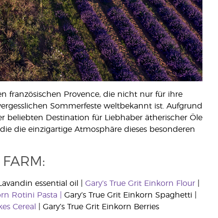
 französischen Provence, die nicht nur für ihre
vergesslichen Sommerfeste weltbekannt ist. Aufgrund
 beliebten Destination für Liebhaber ätherischer Öle
 die die einzigartige Atmosphäre dieses besonderen
 FARM:
 Lavandin essential oil |
Gary’s True Grit Einkorn Flour
|
orn Rotini Pasta |
Gary’s True Grit Einkorn Spaghetti |
akes Cereal
| Gary’s True Grit Einkorn Berries