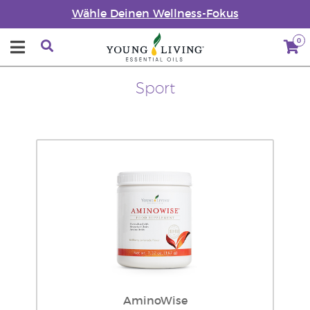
Wähle Deinen Wellness-Fokus
0
Sport
AminoWise