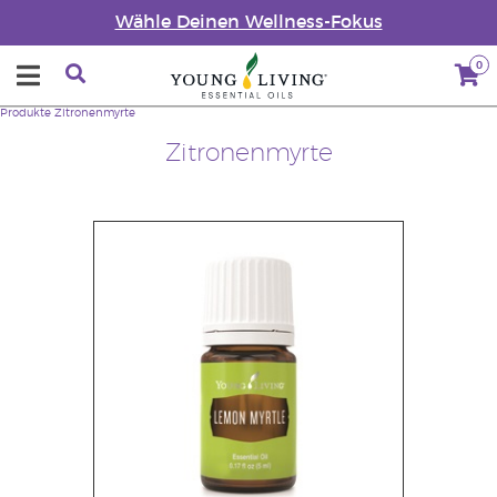
Wähle Deinen Wellness-Fokus
0
Produkte
Zitronenmyrte
Zitronenmyrte