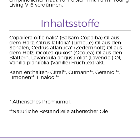
empfindlicher Haut 10 Tropfen mit 10 ml Young
Living V-6 verdünnen.
Inhaltsstoffe
Copaifera officinalis* (Balsam Copaiba) Öl aus
dem Harz, Citrus latifolia* (Limette) Öl aus den
Schalen, Cedrus atlantica* (Zedernholz) Öl aus
dem Holz, Ocotea guixos* (Ocotea) Öl aus den
Blättern, Lavandula angustifolia* (Lavendel) Öl,
Vanilla planifolia (Vanille) Fruchtextrakt.
Kann enthalten: Citral**, Cumarin**, Geraniol**,
Limonen**, Linalool**.
* Ätherisches Premiumöl.
**Natürliche Bestandteile ätherischer Öle