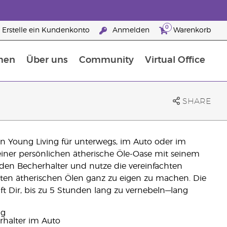
0
Erstelle ein Kundenkonto
Anmelden
Warenkorb
men
Über uns
Community
Virtual Office
Nahrungsergänzungsmitteln
25 raisons de devenir Partenaire de la marque
SHARE
 von Young Living für unterwegs, im Auto oder im
ner persönlichen ätherische Öle-Oase mit seinem
n den Becherhalter und nutze die vereinfachten
ten ätherischen Ölen ganz zu eigen zu machen. Die
ft Dir, bis zu 5 Stunden lang zu vernebeln—lang
ng
rhalter im Auto