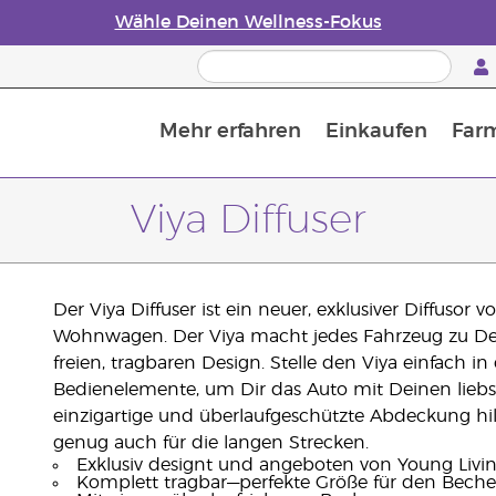
Wähle Deinen Wellness-Fokus
Mehr erfahren
Einkaufen
Far
Die Geschichte von ätherischen Öle
Leitfaden für ätherische Öle
Alles über Diffusoren für ätherische Öle
Letzte Chance: 50 % Rabatt auf Hautpflege
Erfahre mehr über Nährstoffe
Der Young Living Guide zu 
Wie man ätherische Öle verwendet
Viya Diffuser
Der Viya Diffuser ist ein neuer, exklusiver Diffusor
Wohnwagen. Der Viya macht jedes Fahrzeug zu Dei
freien, tragbaren Design. Stelle den Viya einfach i
Bedienelemente, um Dir das Auto mit Deinen liebs
einzigartige und überlaufgeschützte Abdeckung hil
genug auch für die langen Strecken.
Exklusiv designt und angeboten von Young Livi
Komplett tragbar—perfekte Größe für den Beche