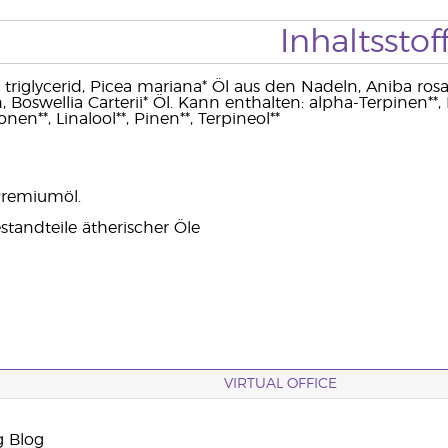
Inhaltsstof
c triglycerid, Picea mariana* Öl aus den Nadeln, Aniba 
 Boswellia Carterii* Öl. Kann enthalten: alpha-Terpinen**,
nen**, Linalool**, Pinen**, Terpineol**
Premiumöl.
standteile ätherischer Öle
VIRTUAL OFFICE
g Blog