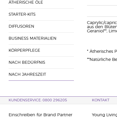
ÄTHERISCHE ÖLE
STARTER-KITS
Caprylic/capri
DIFFUSOREN
aus den Blüten,
Geraniol**, Limo
BUSINESS MATERIALIEN
KÖRPERPFLEGE
* Ätherisches 
**Natürliche Be
NACH BEDÜRFNIS
NACH JAHRESZEIT
KUNDENSERVICE: 0800 296205
KONTAKT
Einschreiben für Brand Partner
Young Livin