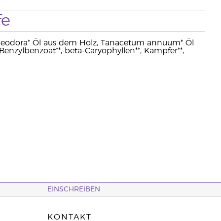
fe
rosaeodora* Öl aus dem Holz, Tanacetum annuum* Öl
 Benzylbenzoat**, beta-Caryophyllen**, Kampfer**,
EINSCHREIBEN
KONTAKT