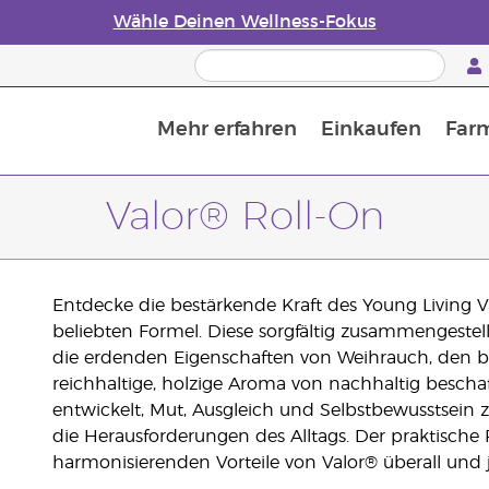
Wähle Deinen Wellness-Fokus
Mehr erfahren
Einkaufen
Far
Die Geschichte von ätherischen Öle
Leitfaden für ätherische Öle
Alles über Diffusoren für ätherische Öle
Letzte Chance: 50 % Rabatt auf Hautpflege
Erfahre mehr über Nährstoffe
Der Young Living Guide zu 
Wie man ätherische Öle verwendet
Valor® Roll-On
Entdecke die bestärkende Kraft des Young Living Va
beliebten Formel. Diese sorgfältig zusammengestell
die erdenden Eigenschaften von Weihrauch, den 
reichhaltige, holzige Aroma von nachhaltig bescha
entwickelt, Mut, Ausgleich und Selbstbewusstsein zu
die Herausforderungen des Alltags. Der praktische R
harmonisierenden Vorteile von Valor® überall und 