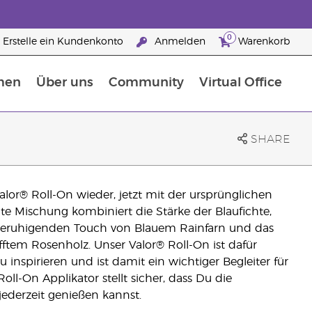
0
Erstelle ein Kundenkonto
Anmelden
Warenkorb
men
Über uns
Community
Virtual Office
Nahrungsergänzungsmitteln
25 raisons de devenir Partenaire de la marque
SHARE
lor® Roll-On wieder, jetzt mit der ursprünglichen
te Mischung kombiniert die Stärke der Blaufichte,
beruhigenden Touch von Blauem Rainfarn und das
fftem Rosenholz. Unser Valor® Roll-On ist dafür
 inspirieren und ist damit ein wichtiger Begleiter für
oll-On Applikator stellt sicher, dass Du die
jederzeit genießen kannst.