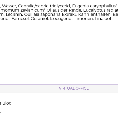
, Wasser, Caprylic/capric triglycerid, Eugenia caryophyllu
momum zeylanicum* Öl aus der Rinde, Eucalyptus radiata* 
rn, Lecithin, Quillaia saponaria Extrakt. Kann enthalten: B
genol, Farnesol, Geraniol, Isoeugenol, Limonen, Linalool.
VIRTUAL OFFICE
g Blog
z