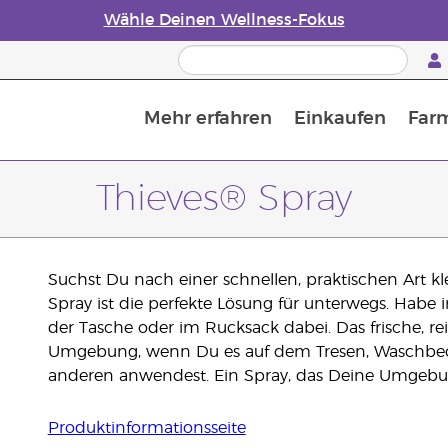
Wähle Deinen Wellness-Fokus
Mehr erfahren
Einkaufen
Far
Die Geschichte von ätherischen Öle
Leitfaden für ätherische Öle
Alles über Diffusoren für ätherische Öle
Letzte Chance: 50 % Rabatt auf Hautpflege
Erfahre mehr über Nährstoffe
Der Young Living Guide zu 
Wie man ätherische Öle verwendet
Thieves® Spray
Suchst Du nach einer schnellen, praktischen Art k
Spray ist die perfekte Lösung für unterwegs. Habe
der Tasche oder im Rucksack dabei. Das frische, r
Umgebung, wenn Du es auf dem Tresen, Waschbec
anderen anwendest. Ein Spray, das Deine Umgebung
Produktinformationsseite