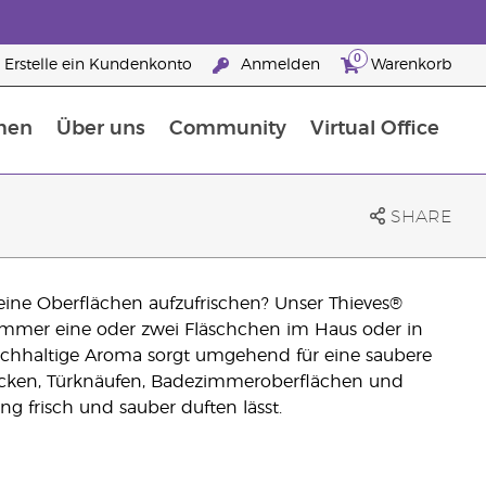
0
Erstelle ein Kundenkonto
Anmelden
Warenkorb
men
Über uns
Community
Virtual Office
Nahrungsergänzungsmitteln
25 raisons de devenir Partenaire de la marque
SHARE
leine Oberflächen aufzufrischen? Unser Thieves®
 immer eine oder zwei Fläschchen im Haus oder in
eichhaltige Aroma sorgt umgehend für eine saubere
ken, Türknäufen, Badezimmeroberflächen und
 frisch und sauber duften lässt.