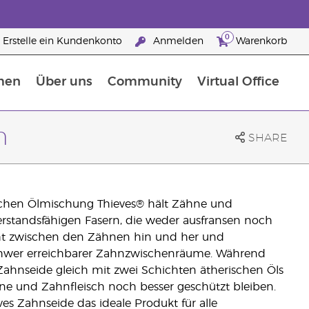
0
Erstelle ein Kundenkonto
Anmelden
Warenkorb
men
Über uns
Community
Virtual Office
Nahrungsergänzungsmitteln
25 raisons de devenir Partenaire de la marque
m
SHARE
rischen Ölmischung Thieves® hält Zähne und
derstandsfähigen Fasern, die weder ausfransen noch
icht zwischen den Zähnen hin und her und
schwer erreichbarer Zahnzwischenräume. Während
 Zahnseide gleich mit zwei Schichten ätherischen Öls
ne und Zahnfleisch noch besser geschützt bleiben.
ves Zahnseide das ideale Produkt für alle