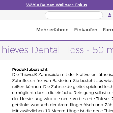
Wähle Deinen Wellness-Fokus
Mehr erfahren
Einkaufen
Far
Die Geschichte von ätherischen Öle
Leitfaden für ätherische Öle
Alles über Diffusoren für ätherische Öle
Letzte Chance: 50 % Rabatt auf Hautpflege
Erfahre mehr über Nährstoffe
Der Young Living Guide zu 
Wie man ätherische Öle verwendet
Thieves Dental Floss - 50 
Produktübersicht
Die Thieves® Zahnseide mit der kraftvollen, äthe
Zahnfleisch frei von Bakterien. Sie besteht aus wi
reißen können. Die Zahnseide gleitet spielend le
ermöglicht damit die einfache Reinigung selbst 
der Herstellung wird die neue, verbesserte Thieves
getränkt, wodurch der Atem länger frisch und Zäh
Mit zusätzlichen 10 Metern Länge ist die neue Thie