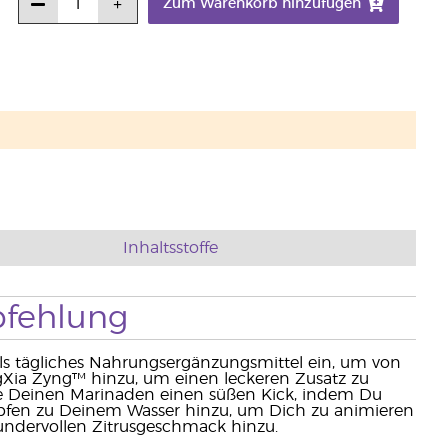
Zum Warenkorb hinzufügen
Inhaltsstoffe
fehlung
ls tägliches Nahrungsergänzungsmittel ein, um von
ngXia Zyng™ hinzu, um einen leckeren Zusatz zu
he Deinen Marinaden einen süßen Kick, indem Du
opfen zu Deinem Wasser hinzu, um Dich zu animieren
undervollen Zitrusgeschmack hinzu.