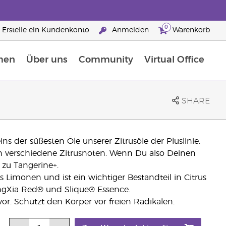
0
Erstelle ein Kundenkonto
Anmelden
Warenkorb
men
Über uns
Community
Virtual Office
Nahrungsergänzungsmitteln
25 raisons de devenir Partenaire de la marque
SHARE
eins der süßesten Öle unserer Zitrusöle der Pluslinie.
en verschiedene Zitrusnoten. Wenn Du also Deinen
 zu Tangerine+.
Limonen und ist ein wichtiger Bestandteil in Citrus
ngXia Red® und Slique® Essence.
or. Schützt den Körper vor freien Radikalen.