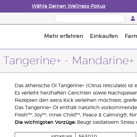
Wähle Deinen Wellness-Fokus
Mehr erfahren
Einkaufen
Far
Die Geschichte von ätherischen Öle
Leitfaden für ätherische Öle
Alles über Diffusoren für ätherische Öle
Letzte Chance: 50 % Rabatt auf Hautpflege
Erfahre mehr über Nährstoffe
Der Young Living Guide zu 
Wie man ätherische Öle verwendet
Tangerine+ - Mandarine+
Das ätherische Öl Tangerine+ (Citrus reticulate) ist 
Es verleiht herzhaften Gerichten sowie Nachspeis
Rezepten den extra Kick verleihen möchtest, greife
Das Tangerine+ Öl enthält natürlich vorkommendes 
Fresh™, Joy™, Inner Child™, Peace & Calming®, Ni
Die wichtigsten Vorzüge:
Beugt oxidativem Stress v
563010
ARTIKELNR