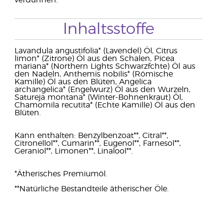
verdünnen.
Inhaltsstoffe
Lavandula angustifolia* (Lavendel) Öl, Citrus
limon* (Zitrone) Öl aus den Schalen, Picea
mariana* (Northern Lights Schwarzfchte) Öl aus
den Nadeln, Anthemis nobilis* (Römische
Kamille) Öl aus den Blüten, Angelica
archangelica* (Engelwurz) Öl aus den Wurzeln,
Satureja montana* (Winter-Bohnenkraut) Öl,
Chamomila recutita* (Echte Kamille) Öl aus den
Blüten.
Kann enthalten: Benzylbenzoat**, Citral**,
Citronellol**, Cumarin**, Eugenol**, Farnesol**,
Geraniol**, Limonen**, Linalool**.
*Ätherisches Premiumöl.
**Natürliche Bestandteile ätherischer Öle.