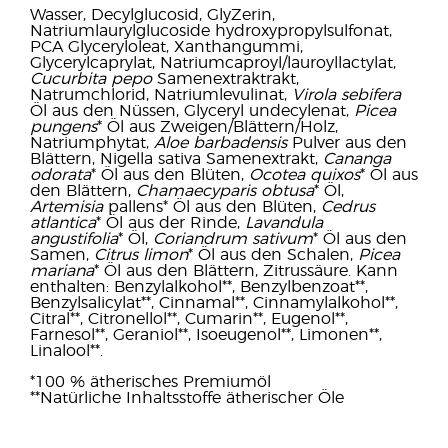
Wasser, Decylglucosid, GlyZerin,
Natriumlaurylglucoside hydroxypropylsulfonat,
PCA Glyceryloleat, Xanthangummi,
Glycerylcaprylat, Natriumcaproyl/lauroyllactylat,
Cucurbita pepo
Samenextraktrakt,
Natrumchlorid, Natriumlevulinat,
Virola sebifera
Öl aus den Nüssen, Glyceryl undecylenat,
Picea
pungens
* Öl aus Zweigen/Blättern/Holz,
Natriumphytat,
Aloe barbadensis
Pulver aus den
Blättern, Nigella sativa Samenextrakt,
Cananga
odorata
* Öl aus den Blüten,
Ocotea quixos
* Öl aus
den Blättern,
Chamaecyparis obtusa
* Öl,
Artemisia
pallens* Öl aus den Blüten,
Cedrus
atlantica
* Öl aus der Rinde,
Lavandula
angustifolia
* Öl,
Coriandrum sativum
* Öl aus den
Samen,
Citrus limon
* Öl aus den Schalen,
Picea
mariana
* Öl aus den Blättern, Zitrussäure. Kann
enthalten: Benzylalkohol**, Benzylbenzoat**,
Benzylsalicylat**, Cinnamal**, Cinnamylalkohol**,
Citral**, Citronellol**, Cumarin**, Eugenol**,
Farnesol**, Geraniol**, Isoeugenol**, Limonen**,
Linalool**.
*100 % ätherisches Premiumöl
**Natürliche Inhaltsstoffe ätherischer Öle