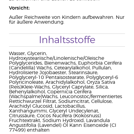
Vorsicht:
Außer Reichweite von Kindern aufbewahren. Nur
für äußere Anwendung.
Inhaltsstoffe
Wasser, Glycerin,
Hydroxysteariische/Linolenische/Oleische
Polyglycerides, Bienenwachs, Euphorbia Cerifera
(Candelilla) Wachs, Cetearylalkohol, Pullulan,
Hydrolisierte Jojobaester, Stearinsäure,
Polyglyceryl-10 Pentaisostearate, Polyglyceryl-6
Polyricinoleate, Arachidylalkohol, Oryza Sativa
(Reis)Kleie-Wachs, Glyceryl Caprylate, Silica,
Behenylalkohol, Copernicia Cerifera
(Wachspalme)Wachs, Leuconostoc/fermentiertes
Rettichwurzel Filtrat, Sodiumcitrat, Cellulose,
Arachidyl Glucosid, Lactobacillus,
Xanthangummi, Glyceryl Undecylenat,
Citrussäure, Cocos Nucifera (Kokosnuss)
Fruchtextrakt, Sodium Hydroxid, Lavandula
Angustifolia (Lavendel) Öl Kann Eisenoxide (CI
77499) enthalten