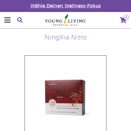
Wähle Deinen Wellness-Fokus
0
NingXia Nitro