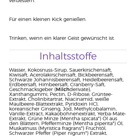
verbessern.
Für einen kleinen Kick genießen.
Trinken, wenn ein klarer Geist gewünscht ist.
Inhaltsstoffe
Wasser, Kokosnuss-Sirup, Sauerkirschensaft,
Kiwisaft, Acerolakirschensaft, Bickbeerensaft,
Schwarze Johannisbeerensaft, Heidelbeerensaft,
Erdbeersaft, Himbeersaft, Cranberry-Saft,
Geschmacksgeber (
Milch
derivate),
Xanthangummi, Pectin, D-Ribose, Grüntee-
Extrakt, Cholinbitartrat, Niacinamid, weiße
Maulbeere-Blattextrakt, Pyridoxin HCl,
koreanischer Ginseng, Jod, Methylcobalamin,
Vanille-Extract, Kakaobohnenextrakt, Yerba-Mate-
Extrakt, Grüne Minze (Mentha spicata*) Öl aus
den Blättern, Pfefferminze (Mentha piperita*) Öl,
Muskatnuss (Myristica fragrans*) Fruchtöl,
Schwarzer Pfeffer (Piper nigrum*) Extrakt,