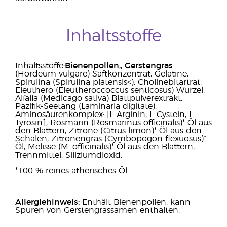
Inhaltsstoffe
Inhaltsstoffe:
Bienenpollen,
,
Gerstengras
(Hordeum vulgare) Saftkonzentrat, Gelatine,
Spirulina (Spirulina platensis<), Cholinebitartrat,
Eleuthero (Eleutheroccoccus senticosus) Wurzel,
Alfalfa (Medicago sativa) Blattpulverextrakt,
Pazifik-Seetang (Laminaria digitate),
Aminosäurenkomplex: [L-Arginin, L-Cystein, L-
Tyrosin], Rosmarin (Rosmarinus officinalis)* Öl aus
den Blättern, Zitrone (Citrus limon)* Öl aus den
Schalen, Zitronengras (Cymbopogon flexuosus)*
Öl, Melisse (M. officinalis)* Öl aus den Blättern,
Trennmittel: Siliziumdioxid.
*100 % reines ätherisches Öl
Allergiehinweis:
Enthält Bienenpollen, kann
Spuren von Gerstengrassamen enthalten.