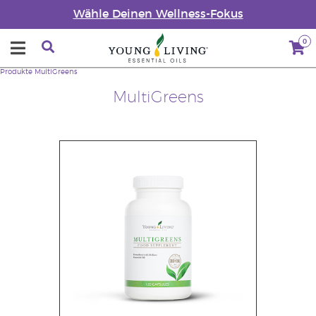
Wähle Deinen Wellness-Fokus
0
Produkte
MultiGreens
MultiGreens